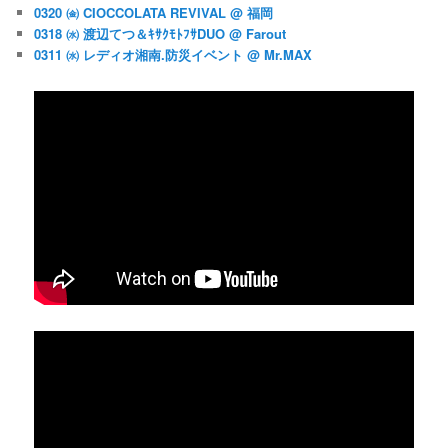
0320 ㈮ CIOCCOLATA REVIVAL @ 福岡
0318 ㈬ 渡辺てつ＆ｷｻｸﾓﾄﾌｻDUO @ Farout
0311 ㈬ レディオ湘南.防災イベント @ Mr.MAX