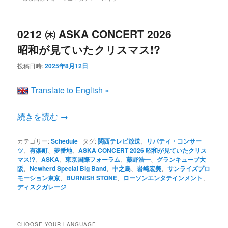
ン
コ
ュ
ー
コ
ン
0212 ㈭ ASKA CONCERT 2026
昭和が見ていたクリスマス!?
ン
テ
投稿日時:
2025年8月12日
テ
ン
Translate to English »
ン
ツ
続きを読む
→
ツ
へ
カテゴリー:
Schedule
|
タグ:
関西テレビ放送
、
リバティ・コンサー
ツ
、
有楽町
、
夢番地
、
ASKA CONCERT 2026 昭和が見ていたクリス
マス!?
、
ASKA
、
東京国際フォーラム
、
藤野浩一
、
グランキューブ大
へ
移
阪
、
Newherd Special Big Band
、
中之島
、
岩崎宏美
、
サンライズプロ
モーション東京
、
BURNISH STONE
、
ローソンエンタテインメント
、
ディスクガレージ
移
動
動
CHOOSE YOUR LANGUAGE