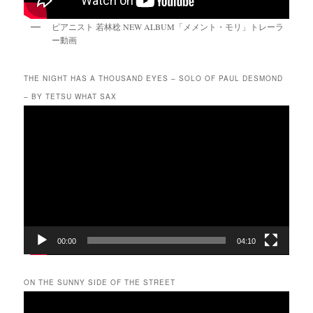
ピアニスト 若林稔 NEW ALBUM「メメント・モリ」トレーラ
ー動画
THE NIGHT HAS A THOUSAND EYES – SOLO OF PAUL DESMOND
– BY TETSU WHAT SAX
動
画
プ
レ
ー
ヤ
ー
00:00
04:10
ON THE SUNNY SIDE OF THE STREET
動
画