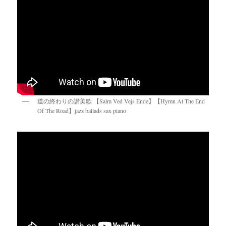
道の終わりの讃美歌 【Salm Ved Vejs Ende】【Hymn At The End
Of The Road】jazz ballads sax piano