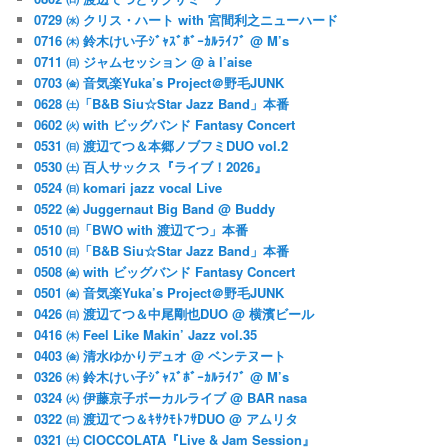
0729 ㈬ クリス・ハート with 宮間利之ニューハード
0716 ㈭ 鈴木けい子ｼﾞｬｽﾞﾎﾞｰｶﾙﾗｲﾌﾞ @ M’s
0711 ㈰ ジャムセッション @ à l’aise
0703 ㈮ 音気楽Yuka’s Project＠野毛JUNK
0628 ㈯「B&B Siu☆Star Jazz Band」本番
0602 ㈫ with ビッグバンド Fantasy Concert
0531 ㈰ 渡辺てつ＆本郷ノブフミDUO vol.2
0530 ㈯ 百人サックス『ライブ！2026』
0524 ㈰ komari jazz vocal Live
0522 ㈮ Juggernaut Big Band @ Buddy
0510 ㈰「BWO with 渡辺てつ」本番
0510 ㈰「B&B Siu☆Star Jazz Band」本番
0508 ㈮ with ビッグバンド Fantasy Concert
0501 ㈮ 音気楽Yuka’s Project＠野毛JUNK
0426 ㈰ 渡辺てつ＆中尾剛也DUO @ 横濱ビール
0416 ㈭ Feel Like Makin’ Jazz vol.35
0403 ㈮ 清水ゆかりデュオ @ ベンテヌート
0326 ㈭ 鈴木けい子ｼﾞｬｽﾞﾎﾞｰｶﾙﾗｲﾌﾞ @ M’s
0324 ㈫ 伊藤京子ボーカルライブ @ BAR nasa
0322 ㈰ 渡辺てつ＆ｷｻｸﾓﾄﾌｻDUO @ アムリタ
0321 ㈯ CIOCCOLATA『Live & Jam Session』