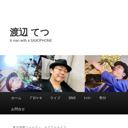
渡辺 てつ
A man with a SAXOPHONE
メ
ホーム
ﾌﾟﾛﾌｨｰﾙ
ライブ
SNS
ﾚｯｽﾝ
寄付
メ
サ
イ
お問合せ
ン
イ
ブ
メ
ニ
「
東京国際フォーラム
」タグアーカイブ