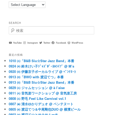
SEARCH
検
索
YouTube
Instagram
Twitter
Facebook
WordPress
最近の投稿
1010 ㈯「B&B Siu☆Star Jazz Band」本番
0924 ㈭ 鈴木けい子ｼﾞｬｽﾞﾎﾞｰｶﾙﾗｲﾌﾞ @ M’s
0920 ㈰ 伊藤京子ボーカルライブ @ ﾍﾞﾝﾃﾇｰﾄ
0913 ㈰「BWO with 渡辺てつ」本番
0913 ㈰「B&B Siu☆Star Jazz Band」本番
0829 ㈯ ジャムセッション @ à l’aise
0811 ㈫ 音気楽ワークショップ @ 音気楽工房
0808 ㈯ 野毛 Feel Like Carnival vol.1
0807 ㈮ 清水ゆかりデュオ @ ベンテヌート
0805 ㈬ 渡辺てつ＆中尾剛也DUO @ 横濱ビール
0802 ㈰ 渡辺てつとサクサミーチ