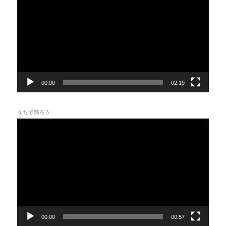
プ
レ
ー
ヤ
ー
00:00
02:19
うちで踊ろう
動
画
プ
レ
ー
ヤ
ー
00:00
00:57