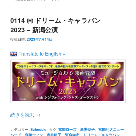
ン
コ
ュ
ー
コ
ン
0114 ㈰ ドリーム・キャラバン
2023 – 新潟公演
ン
テ
投稿日時:
2023年7月14日
テ
ン
Translate to English »
ン
ツ
ツ
へ
へ
移
続きを読む
→
移
動
カテゴリー:
Schedule
|
タグ:
當間ローズ
、
新妻聖子
、
宮間利之ニュー
動
ハード
、
森崎ウィン
、
寺井尚子
、
河合尚市
、
ドリーム・キャラバン