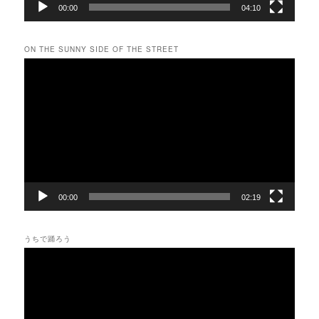
00:00
04:10
ON THE SUNNY SIDE OF THE STREET
動
画
プ
レ
ー
ヤ
ー
00:00
02:19
うちで踊ろう
動
画
プ
レ
ー