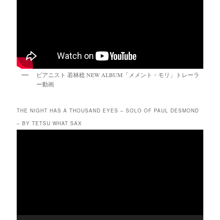
ピアニスト 若林稔 NEW ALBUM「メメント・モリ」トレーラ
ー動画
THE NIGHT HAS A THOUSAND EYES – SOLO OF PAUL DESMOND
– BY TETSU WHAT SAX
動
画
プ
レ
ー
ヤ
ー