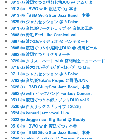
0919 ㈯ 渡辺てつ＆ｷｻｸﾓﾄﾌｻDUO @ アムリタ
0913 ㈰「BWO with 渡辺てつ」本番
0913 ㈰「B&B Siu☆Star Jazz Band」本番
0829 ㈯ ジャムセッション @ à l’aise
0811 ㈫ 音気楽ワークショップ @ 音気楽工房
0808 ㈯ 野毛 Feel Like Carnival vol.1
0807 ㈮ 清水ゆかりデュオ @ ベンテヌート
0805 ㈬ 渡辺てつ＆中尾剛也DUO @ 横濱ビール
0802 ㈰ 渡辺てつとサクサミーチ
0729 ㈬ クリス・ハート with 宮間利之ニューハード
0716 ㈭ 鈴木けい子ｼﾞｬｽﾞﾎﾞｰｶﾙﾗｲﾌﾞ @ M’s
0711 ㈰ ジャムセッション @ à l’aise
0703 ㈮ 音気楽Yuka’s Project＠野毛JUNK
0628 ㈯「B&B Siu☆Star Jazz Band」本番
0602 ㈫ with ビッグバンド Fantasy Concert
0531 ㈰ 渡辺てつ＆本郷ノブフミDUO vol.2
0530 ㈯ 百人サックス『ライブ！2026』
0524 ㈰ komari jazz vocal Live
0522 ㈮ Juggernaut Big Band @ Buddy
0510 ㈰「BWO with 渡辺てつ」本番
0510 ㈰「B&B Siu☆Star Jazz Band」本番
0508 ㈮ with ビッグバンド Fantasy Concert