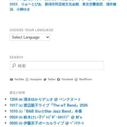
2023
、
りゅーとぴあ
、
新潟市民芸術文化会館
、
東京交響楽団
、
浦井健
治
、
小柳ゆき
CHOOSE YOUR LANGUAGE
SEARCH
検
索
YouTube
Instagram
Twitter
Facebook
WordPress
最近の投稿
1204 ㈮ 清水ゆかりデュオ @ ベンテヌート
1017 ㈯ 渡辺親子ライブ『The wT Band』2026
1010 ㈯「B&B Siu☆Star Jazz Band」本番
0924 ㈭ 鈴木けい子ｼﾞｬｽﾞﾎﾞｰｶﾙﾗｲﾌﾞ @ M’s
0920 ㈰ 伊藤京子ボーカルライブ @ ﾍﾞﾝﾃﾇｰﾄ