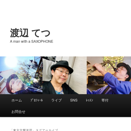
渡辺 てつ
A man with a SAXOPHONE
メ
ホーム
ﾌﾟﾛﾌｨｰﾙ
ライブ
SNS
ﾚｯｽﾝ
寄付
メ
サ
イ
お問合せ
ン
イ
ブ
メ
ニ
「
東京交響楽団
」タグアーカイブ