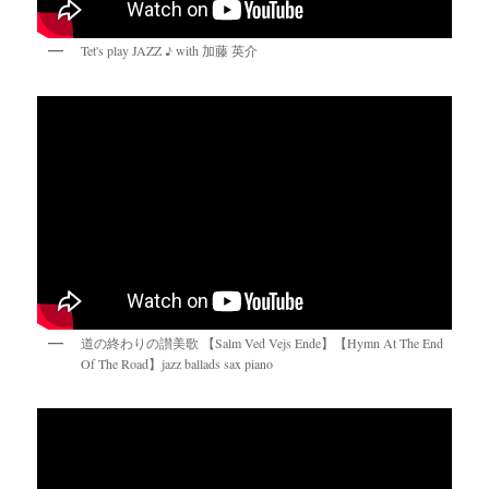
Tet's play JAZZ ♪ with 加藤 英介
道の終わりの讃美歌 【Salm Ved Vejs Ende】【Hymn At The End
Of The Road】jazz ballads sax piano