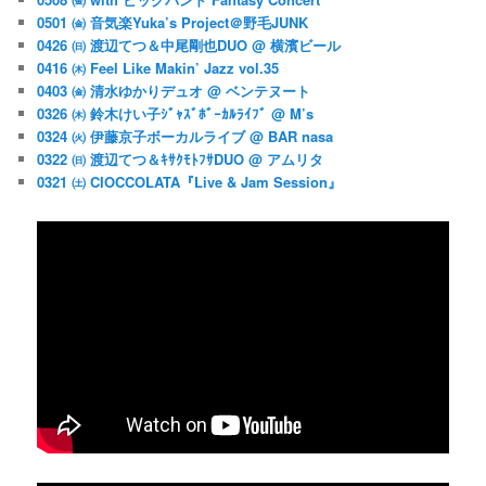
0501 ㈮ 音気楽Yuka’s Project＠野毛JUNK
0426 ㈰ 渡辺てつ＆中尾剛也DUO @ 横濱ビール
0416 ㈭ Feel Like Makin’ Jazz vol.35
0403 ㈮ 清水ゆかりデュオ @ ベンテヌート
0326 ㈭ 鈴木けい子ｼﾞｬｽﾞﾎﾞｰｶﾙﾗｲﾌﾞ @ M’s
0324 ㈫ 伊藤京子ボーカルライブ @ BAR nasa
0322 ㈰ 渡辺てつ＆ｷｻｸﾓﾄﾌｻDUO @ アムリタ
0321 ㈯ CIOCCOLATA『Live & Jam Session』