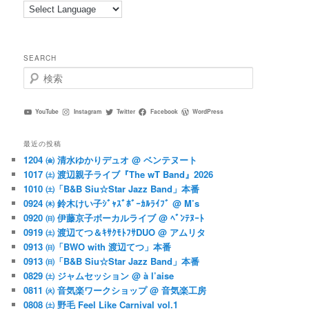
SEARCH
検
索
YouTube
Instagram
Twitter
Facebook
WordPress
最近の投稿
1204 ㈮ 清水ゆかりデュオ @ ベンテヌート
1017 ㈯ 渡辺親子ライブ『The wT Band』2026
1010 ㈯「B&B Siu☆Star Jazz Band」本番
0924 ㈭ 鈴木けい子ｼﾞｬｽﾞﾎﾞｰｶﾙﾗｲﾌﾞ @ M’s
0920 ㈰ 伊藤京子ボーカルライブ @ ﾍﾞﾝﾃﾇｰﾄ
0919 ㈯ 渡辺てつ＆ｷｻｸﾓﾄﾌｻDUO @ アムリタ
0913 ㈰「BWO with 渡辺てつ」本番
0913 ㈰「B&B Siu☆Star Jazz Band」本番
0829 ㈯ ジャムセッション @ à l’aise
0811 ㈫ 音気楽ワークショップ @ 音気楽工房
0808 ㈯ 野毛 Feel Like Carnival vol.1