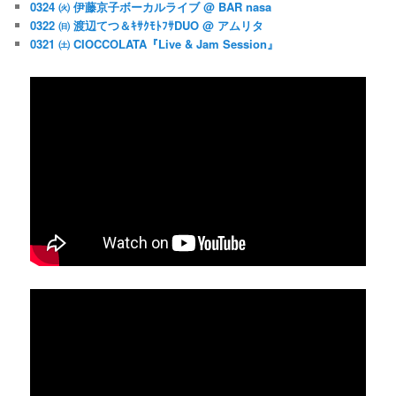
0324 ㈫ 伊藤京子ボーカルライブ @ BAR nasa
0322 ㈰ 渡辺てつ＆ｷｻｸﾓﾄﾌｻDUO @ アムリタ
0321 ㈯ CIOCCOLATA『Live & Jam Session』