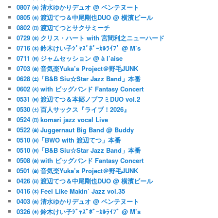
0807 ㈮ 清水ゆかりデュオ @ ベンテヌート
0805 ㈬ 渡辺てつ＆中尾剛也DUO @ 横濱ビール
0802 ㈰ 渡辺てつとサクサミーチ
0729 ㈬ クリス・ハート with 宮間利之ニューハード
0716 ㈭ 鈴木けい子ｼﾞｬｽﾞﾎﾞｰｶﾙﾗｲﾌﾞ @ M’s
0711 ㈰ ジャムセッション @ à l’aise
0703 ㈮ 音気楽Yuka’s Project＠野毛JUNK
0628 ㈯「B&B Siu☆Star Jazz Band」本番
0602 ㈫ with ビッグバンド Fantasy Concert
0531 ㈰ 渡辺てつ＆本郷ノブフミDUO vol.2
0530 ㈯ 百人サックス『ライブ！2026』
0524 ㈰ komari jazz vocal Live
0522 ㈮ Juggernaut Big Band @ Buddy
0510 ㈰「BWO with 渡辺てつ」本番
0510 ㈰「B&B Siu☆Star Jazz Band」本番
0508 ㈮ with ビッグバンド Fantasy Concert
0501 ㈮ 音気楽Yuka’s Project＠野毛JUNK
0426 ㈰ 渡辺てつ＆中尾剛也DUO @ 横濱ビール
0416 ㈭ Feel Like Makin’ Jazz vol.35
0403 ㈮ 清水ゆかりデュオ @ ベンテヌート
0326 ㈭ 鈴木けい子ｼﾞｬｽﾞﾎﾞｰｶﾙﾗｲﾌﾞ @ M’s