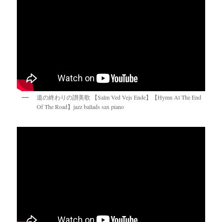
道の終わりの讃美歌 【Salm Ved Vejs Ende】【Hymn At The End
Of The Road】jazz ballads sax piano