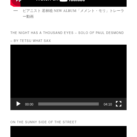
ピアニスト 若林稔 NEW ALBUM「メメント・モリ」トレーラ
ー動画
THE NIGHT HAS A THOUSAND EYES – SOLO OF PAUL DESMOND
– BY TETSU WHAT SAX
動
画
プ
レ
ー
ヤ
ー
00:00
04:10
ON THE SUNNY SIDE OF THE STREET
動
画