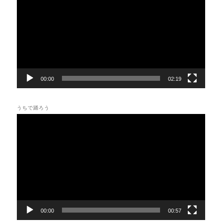
プ
レ
ー
ヤ
ー
00:00
02:19
うちで踊ろう
動
画
プ
レ
ー
ヤ
ー
00:00
00:57