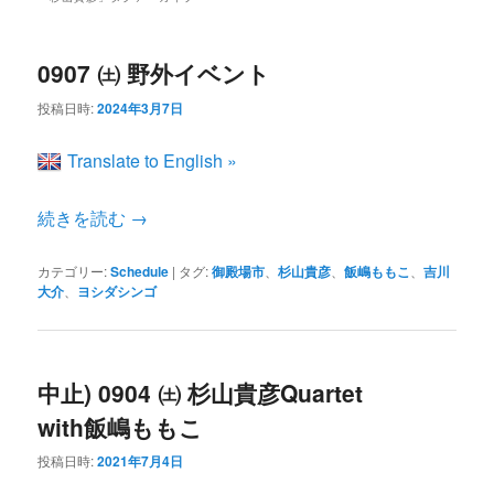
ン
コ
ュ
ー
コ
ン
0907 ㈯ 野外イベント
投稿日時:
2024年3月7日
ン
テ
Translate to English »
テ
ン
続きを読む
→
ン
ツ
カテゴリー:
Schedule
|
タグ:
御殿場市
、
杉山貴彦
、
飯嶋ももこ
、
吉川
大介
、
ヨシダシンゴ
ツ
へ
へ
移
中止) 0904 ㈯ 杉山貴彦Quartet
移
動
with飯嶋ももこ
投稿日時:
2021年7月4日
動