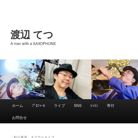
渡辺 てつ
A man with a SAXOPHONE
メ
ホーム
ﾌﾟﾛﾌｨｰﾙ
ライブ
SNS
ﾚｯｽﾝ
寄付
メ
サ
イ
お問合せ
ン
イ
ブ
メ
ニ
「
杉山貴彦
」タグアーカイブ