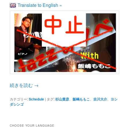
Translate to English »
続きを読む
→
カテゴリー:
Schedule
|
タグ:
杉山貴彦
、
飯嶋ももこ
、
吉川大介
、
ヨシ
ダシンゴ
CHOOSE YOUR LANGUAGE