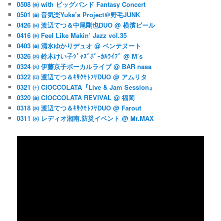
0508 ㈮ with ビッグバンド Fantasy Concert
0501 ㈮ 音気楽Yuka’s Project＠野毛JUNK
0426 ㈰ 渡辺てつ＆中尾剛也DUO @ 横濱ビール
0416 ㈭ Feel Like Makin’ Jazz vol.35
0403 ㈮ 清水ゆかりデュオ @ ベンテヌート
0326 ㈭ 鈴木けい子ｼﾞｬｽﾞﾎﾞｰｶﾙﾗｲﾌﾞ @ M’s
0324 ㈫ 伊藤京子ボーカルライブ @ BAR nasa
0322 ㈰ 渡辺てつ＆ｷｻｸﾓﾄﾌｻDUO @ アムリタ
0321 ㈯ CIOCCOLATA『Live & Jam Session』
0320 ㈮ CIOCCOLATA REVIVAL @ 福岡
0318 ㈬ 渡辺てつ＆ｷｻｸﾓﾄﾌｻDUO @ Farout
0311 ㈬ レディオ湘南.防災イベント @ Mr.MAX