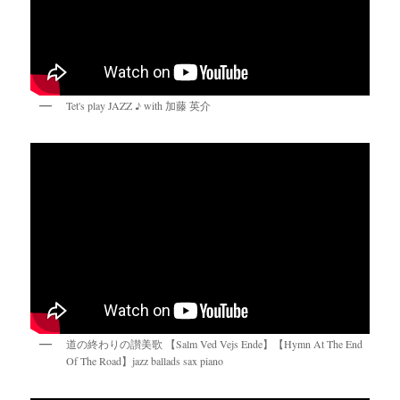
Tet's play JAZZ ♪ with 加藤 英介
道の終わりの讃美歌 【Salm Ved Vejs Ende】【Hymn At The End
Of The Road】jazz ballads sax piano