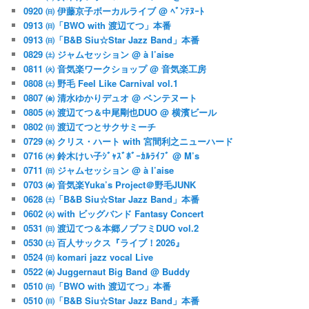
0920 ㈰ 伊藤京子ボーカルライブ @ ﾍﾞﾝﾃﾇｰﾄ
0913 ㈰「BWO with 渡辺てつ」本番
0913 ㈰「B&B Siu☆Star Jazz Band」本番
0829 ㈯ ジャムセッション @ à l’aise
0811 ㈫ 音気楽ワークショップ @ 音気楽工房
0808 ㈯ 野毛 Feel Like Carnival vol.1
0807 ㈮ 清水ゆかりデュオ @ ベンテヌート
0805 ㈬ 渡辺てつ＆中尾剛也DUO @ 横濱ビール
0802 ㈰ 渡辺てつとサクサミーチ
0729 ㈬ クリス・ハート with 宮間利之ニューハード
0716 ㈭ 鈴木けい子ｼﾞｬｽﾞﾎﾞｰｶﾙﾗｲﾌﾞ @ M’s
0711 ㈰ ジャムセッション @ à l’aise
0703 ㈮ 音気楽Yuka’s Project＠野毛JUNK
0628 ㈯「B&B Siu☆Star Jazz Band」本番
0602 ㈫ with ビッグバンド Fantasy Concert
0531 ㈰ 渡辺てつ＆本郷ノブフミDUO vol.2
0530 ㈯ 百人サックス『ライブ！2026』
0524 ㈰ komari jazz vocal Live
0522 ㈮ Juggernaut Big Band @ Buddy
0510 ㈰「BWO with 渡辺てつ」本番
0510 ㈰「B&B Siu☆Star Jazz Band」本番