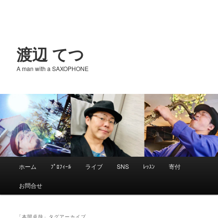
渡辺 てつ
A man with a SAXOPHONE
メ
ホーム
ﾌﾟﾛﾌｨｰﾙ
ライブ
SNS
ﾚｯｽﾝ
寄付
メ
サ
イ
お問合せ
ン
イ
ブ
メ
ニ
「
本間卓哉
」タグアーカイブ