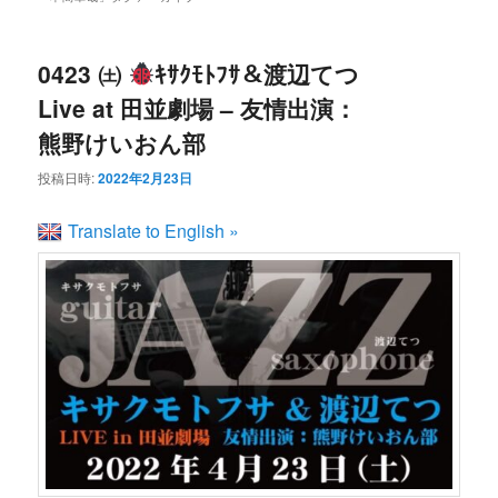
ン
コ
ュ
ー
コ
ン
0423 ㈯
ｷｻｸﾓﾄﾌｻ＆渡辺てつ
Live at 田並劇場 – 友情出演：
ン
テ
熊野けいおん部
投稿日時:
2022年2月23日
テ
ン
Translate to English »
ン
ツ
ツ
へ
へ
移
移
動
動