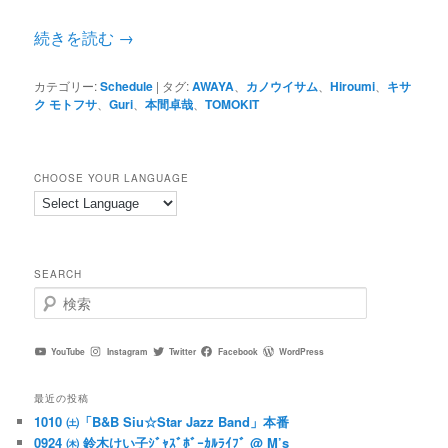
続きを読む
→
カテゴリー:
Schedule
|
タグ:
AWAYA
、
カノウイサム
、
Hiroumi
、
キサ
ク モトフサ
、
Guri
、
本間卓哉
、
TOMOKIT
CHOOSE YOUR LANGUAGE
SEARCH
検
索
YouTube
Instagram
Twitter
Facebook
WordPress
最近の投稿
1010 ㈯「B&B Siu☆Star Jazz Band」本番
0924 ㈭ 鈴木けい子ｼﾞｬｽﾞﾎﾞｰｶﾙﾗｲﾌﾞ @ M’s