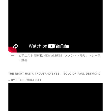
ピアニスト 若林稔 NEW ALBUM「メメント・モリ」トレーラ
ー動画
THE NIGHT HAS A THOUSAND EYES – SOLO OF PAUL DESMOND
– BY TETSU WHAT SAX
動
画
プ
レ
ー
ヤ