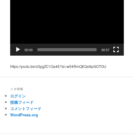
プ
レ
ー
ヤ
ー
00:00
00:57
https://youtu.be/cGygZC1Qx4E?si=w54RmQEQo6pGOTOU
メタ情報
ログイン
投稿フィード
コメントフィード
WordPress.org