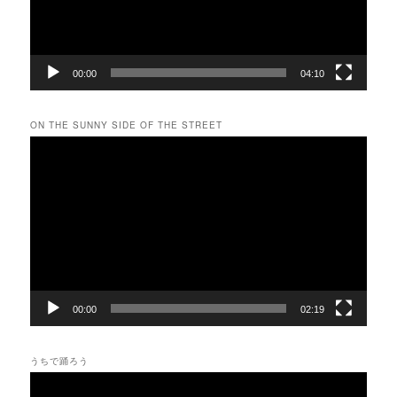
ー
00:00
04:10
ON THE SUNNY SIDE OF THE STREET
動
画
プ
レ
ー
ヤ
ー
00:00
02:19
うちで踊ろう
動
画