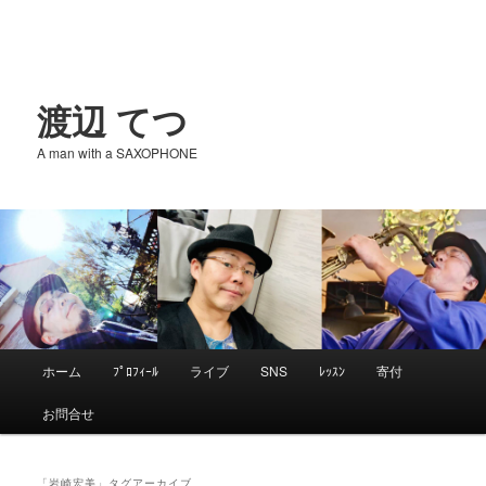
渡辺 てつ
A man with a SAXOPHONE
メ
ホーム
ﾌﾟﾛﾌｨｰﾙ
ライブ
SNS
ﾚｯｽﾝ
寄付
メ
サ
イ
お問合せ
ン
イ
ブ
メ
ニ
「
岩崎宏美
」タグアーカイブ