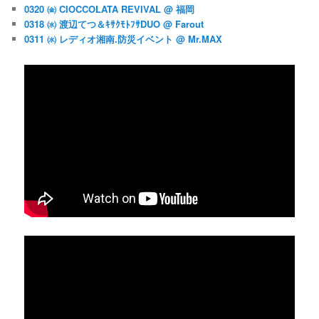
0320 ㈮ CIOCCOLATA REVIVAL @ 福岡
0318 ㈬ 渡辺てつ＆ｷｻｸﾓﾄﾌｻDUO @ Farout
0311 ㈬ レディオ湘南.防災イベント @ Mr.MAX