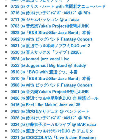
0729 ㈬ クリス・ハート with 宮間利之ニューハード
0716 ㈭ 鈴木けい子ｼﾞｬｽﾞﾎﾞｰｶﾙﾗｲﾌﾞ @ M’s
0711 ㈰ ジャムセッション @ à l’aise
0703 ㈮ 音気楽Yuka’s Project＠野毛JUNK
0628 ㈯「B&B Siu☆Star Jazz Band」本番
0602 ㈫ with ビッグバンド Fantasy Concert
0531 ㈰ 渡辺てつ＆本郷ノブフミDUO vol.2
0530 ㈯ 百人サックス『ライブ！2026』
0524 ㈰ komari jazz vocal Live
0522 ㈮ Juggernaut Big Band @ Buddy
0510 ㈰「BWO with 渡辺てつ」本番
0510 ㈰「B&B Siu☆Star Jazz Band」本番
0508 ㈮ with ビッグバンド Fantasy Concert
0501 ㈮ 音気楽Yuka’s Project＠野毛JUNK
0426 ㈰ 渡辺てつ＆中尾剛也DUO @ 横濱ビール
0416 ㈭ Feel Like Makin’ Jazz vol.35
0403 ㈮ 清水ゆかりデュオ @ ベンテヌート
0326 ㈭ 鈴木けい子ｼﾞｬｽﾞﾎﾞｰｶﾙﾗｲﾌﾞ @ M’s
0324 ㈫ 伊藤京子ボーカルライブ @ BAR nasa
0322 ㈰ 渡辺てつ＆ｷｻｸﾓﾄﾌｻDUO @ アムリタ
0321 ㈯ CIOCCOLATA『Live & Jam Session』