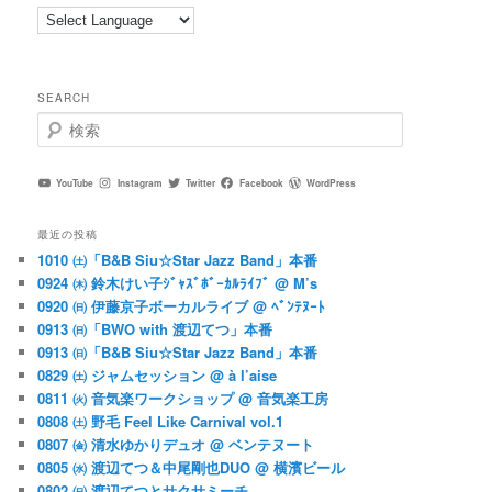
SEARCH
検
索
YouTube
Instagram
Twitter
Facebook
WordPress
最近の投稿
1010 ㈯「B&B Siu☆Star Jazz Band」本番
0924 ㈭ 鈴木けい子ｼﾞｬｽﾞﾎﾞｰｶﾙﾗｲﾌﾞ @ M’s
0920 ㈰ 伊藤京子ボーカルライブ @ ﾍﾞﾝﾃﾇｰﾄ
0913 ㈰「BWO with 渡辺てつ」本番
0913 ㈰「B&B Siu☆Star Jazz Band」本番
0829 ㈯ ジャムセッション @ à l’aise
0811 ㈫ 音気楽ワークショップ @ 音気楽工房
0808 ㈯ 野毛 Feel Like Carnival vol.1
0807 ㈮ 清水ゆかりデュオ @ ベンテヌート
0805 ㈬ 渡辺てつ＆中尾剛也DUO @ 横濱ビール
0802 ㈰ 渡辺てつとサクサミーチ