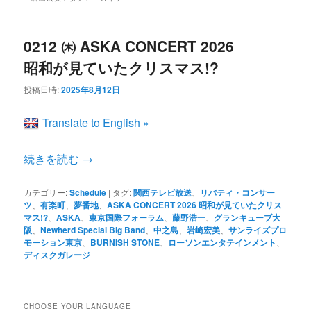
ン
コ
ュ
ー
コ
ン
0212 ㈭ ASKA CONCERT 2026
昭和が見ていたクリスマス!?
ン
テ
投稿日時:
2025年8月12日
テ
ン
Translate to English »
ン
ツ
続きを読む
→
ツ
へ
カテゴリー:
Schedule
|
タグ:
関西テレビ放送
、
リバティ・コンサー
ツ
、
有楽町
、
夢番地
、
ASKA CONCERT 2026 昭和が見ていたクリス
マス!?
、
ASKA
、
東京国際フォーラム
、
藤野浩一
、
グランキューブ大
へ
移
阪
、
Newherd Special Big Band
、
中之島
、
岩崎宏美
、
サンライズプロ
モーション東京
、
BURNISH STONE
、
ローソンエンタテインメント
、
ディスクガレージ
移
動
動
CHOOSE YOUR LANGUAGE