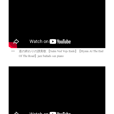
道の終わりの讃美歌 【Salm Ved Vejs Ende】【Hymn At The End
Of The Road】jazz ballads sax piano