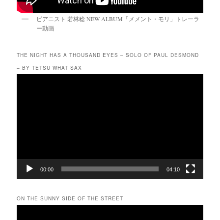
ピアニスト 若林稔 NEW ALBUM「メメント・モリ」トレーラ
ー動画
THE NIGHT HAS A THOUSAND EYES – SOLO OF PAUL DESMOND
– BY TETSU WHAT SAX
動
画
プ
レ
ー
ヤ
ー
00:00
04:10
ON THE SUNNY SIDE OF THE STREET
動
画