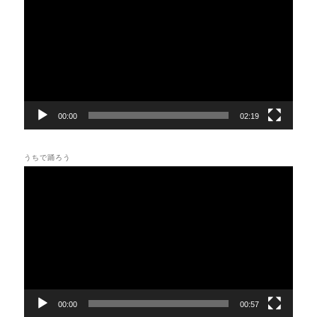
プ
レ
ー
ヤ
ー
00:00
02:19
うちで踊ろう
動
画
プ
レ
ー
ヤ
ー
00:00
00:57