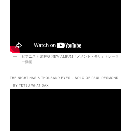
ピアニスト 若林稔 NEW ALBUM「メメント・モリ」トレーラ
ー動画
THE NIGHT HAS A THOUSAND EYES – SOLO OF PAUL DESMOND
– BY TETSU WHAT SAX
動
画
プ
レ
ー
ヤ
ー