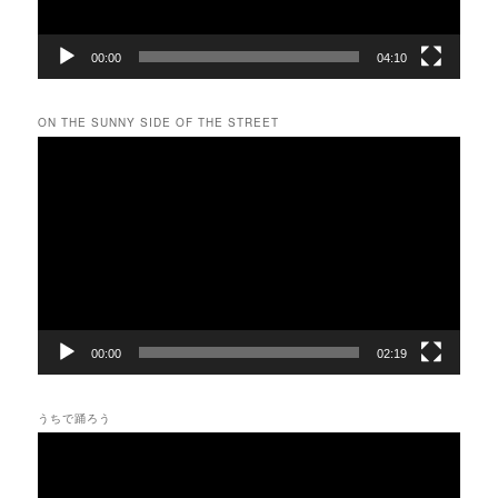
00:00
04:10
ON THE SUNNY SIDE OF THE STREET
動
画
プ
レ
ー
ヤ
ー
00:00
02:19
うちで踊ろう
動
画
プ