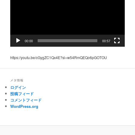
レ
ー
ヤ
ー
00:00
00:57
https://youtu.be/cGygZC1Qx4E?si=w54RmQEQo6pGOTOU
メタ情報
ログイン
投稿フィード
コメントフィード
WordPress.org