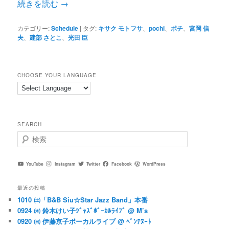
続きを読む
→
カテゴリー:
Schedule
|
タグ:
キサク モトフサ
、
pochi
、
ポチ
、
宮岡 信
夫
、
建部 さとこ
、
光田 臣
CHOOSE YOUR LANGUAGE
SEARCH
検
索
YouTube
Instagram
Twitter
Facebook
WordPress
最近の投稿
1010 ㈯「B&B Siu☆Star Jazz Band」本番
0924 ㈭ 鈴木けい子ｼﾞｬｽﾞﾎﾞｰｶﾙﾗｲﾌﾞ @ M’s
0920 ㈰ 伊藤京子ボーカルライブ @ ﾍﾞﾝﾃﾇｰﾄ