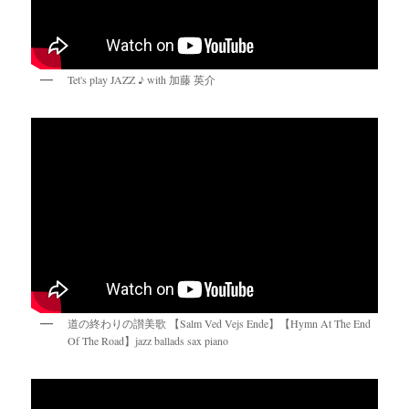
Tet's play JAZZ ♪ with 加藤 英介
道の終わりの讃美歌 【Salm Ved Vejs Ende】【Hymn At The End
Of The Road】jazz ballads sax piano