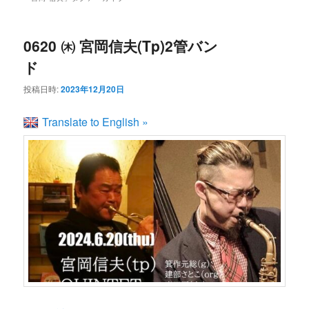
ン
コ
ュ
ー
コ
ン
0620 ㈭ 宮岡信夫(Tp)2管バン
ド
ン
テ
投稿日時:
2023年12月20日
テ
ン
Translate to English »
ン
ツ
ツ
へ
へ
移
移
動
動