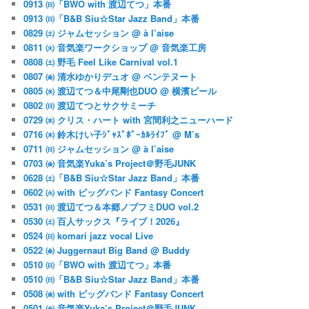
0913 ㈰「BWO with 渡辺てつ」本番
0913 ㈰「B&B Siu☆Star Jazz Band」本番
0829 ㈯ ジャムセッション @ à l’aise
0811 ㈫ 音気楽ワークショップ @ 音気楽工房
0808 ㈯ 野毛 Feel Like Carnival vol.1
0807 ㈮ 清水ゆかりデュオ @ ベンテヌート
0805 ㈬ 渡辺てつ＆中尾剛也DUO @ 横濱ビール
0802 ㈰ 渡辺てつとサクサミーチ
0729 ㈬ クリス・ハート with 宮間利之ニューハード
0716 ㈭ 鈴木けい子ｼﾞｬｽﾞﾎﾞｰｶﾙﾗｲﾌﾞ @ M’s
0711 ㈰ ジャムセッション @ à l’aise
0703 ㈮ 音気楽Yuka’s Project＠野毛JUNK
0628 ㈯「B&B Siu☆Star Jazz Band」本番
0602 ㈫ with ビッグバンド Fantasy Concert
0531 ㈰ 渡辺てつ＆本郷ノブフミDUO vol.2
0530 ㈯ 百人サックス『ライブ！2026』
0524 ㈰ komari jazz vocal Live
0522 ㈮ Juggernaut Big Band @ Buddy
0510 ㈰「BWO with 渡辺てつ」本番
0510 ㈰「B&B Siu☆Star Jazz Band」本番
0508 ㈮ with ビッグバンド Fantasy Concert
0501 ㈮ 音気楽Yuka’s Project＠野毛JUNK