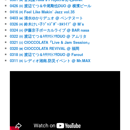
0426 ㈰ 渡辺てつ＆中尾剛也DUO @ 横濱ビール
0416 ㈭ Feel Like Makin’ Jazz vol.35
0403 ㈮ 清水ゆかりデュオ @ ベンテヌート
0326 ㈭ 鈴木けい子ｼﾞｬｽﾞﾎﾞｰｶﾙﾗｲﾌﾞ @ M’s
0324 ㈫ 伊藤京子ボーカルライブ @ BAR nasa
0322 ㈰ 渡辺てつ＆ｷｻｸﾓﾄﾌｻDUO @ アムリタ
0321 ㈯ CIOCCOLATA『Live & Jam Session』
0320 ㈮ CIOCCOLATA REVIVAL @ 福岡
0318 ㈬ 渡辺てつ＆ｷｻｸﾓﾄﾌｻDUO @ Farout
0311 ㈬ レディオ湘南.防災イベント @ Mr.MAX