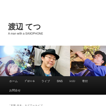
渡辺 てつ
A man with a SAXOPHONE
メ
ホーム
ﾌﾟﾛﾌｨｰﾙ
ライブ
SNS
ﾚｯｽﾝ
寄付
メ
サ
イ
お問合せ
ン
イ
ブ
メ
ニ
「
宮岡 信夫
」タグアーカイブ