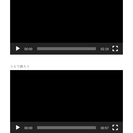
プ
レ
ー
ヤ
ー
00:00
02:19
うちで踊ろう
動
画
プ
レ
ー
ヤ
ー
00:00
00:57