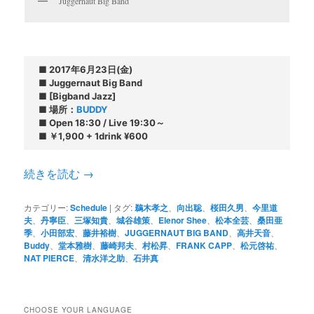
Juggernaut Big Band
■ 2017年6月23日(金)

■ Juggernaut Big Band

■ [Bigband Jazz]

■ 場所：
BUDDY
■ Open 18:30 / Live 19:30～

■ ￥1,900 + 1drink ¥600
続きを読む
→
カテゴリー:
Schedule
|
タグ:
鵜木孝之
、
向出聡
、
桜田久男
、
今里道
夫
、
丹寧臣
、
三塚知貴
、
城谷雄策
、
Elenor Shee
、
松本全芸
、
桑田亜
季
、
小田部宏
、
藤井裕樹
、
JUGGERNAUT BIG BAND
、
高井天音
、
Buddy
、
堂本雅樹
、
藤崎邦夫
、
村松昇
、
FRANK CAPP
、
松元啓祐
、
NAT PIERCE
、
清水洋之助
、
石井真
CHOOSE YOUR LANGUAGE