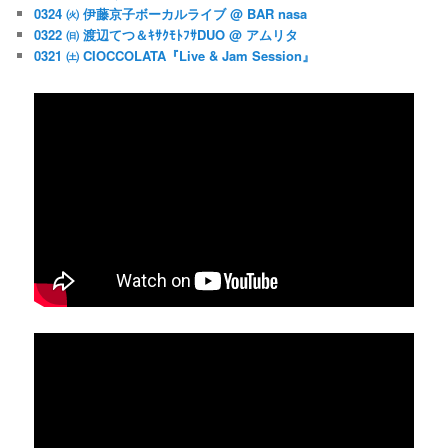
0324 ㈫ 伊藤京子ボーカルライブ @ BAR nasa
0322 ㈰ 渡辺てつ＆ｷｻｸﾓﾄﾌｻDUO @ アムリタ
0321 ㈯ CIOCCOLATA『Live & Jam Session』