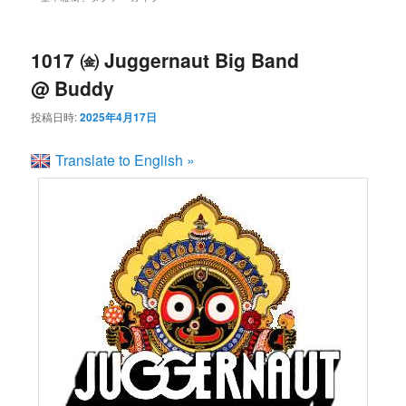
ン
コ
ュ
ー
コ
ン
1017 ㈮ Juggernaut Big Band
@ Buddy
ン
テ
投稿日時:
2025年4月17日
テ
ン
Translate to English »
ン
ツ
ツ
へ
へ
移
移
動
動