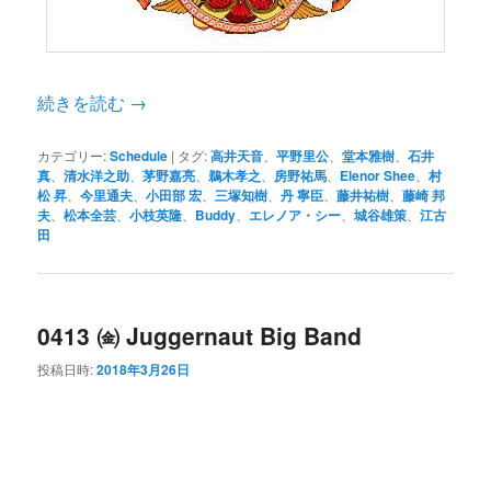
続きを読む
→
カテゴリー:
Schedule
|
タグ:
高井天音
、
平野里公
、
堂本雅樹
、
石井
真
、
清水洋之助
、
茅野嘉亮
、
鵜木孝之
、
房野祐馬
、
Elenor Shee
、
村
松 昇
、
今里通夫
、
小田部 宏
、
三塚知樹
、
丹 寧臣
、
藤井祐樹
、
藤崎 邦
夫
、
松本全芸
、
小枝英隆
、
Buddy
、
エレノア・シー
、
城谷雄策
、
江古
田
0413 ㈮ Juggernaut Big Band
投稿日時:
2018年3月26日