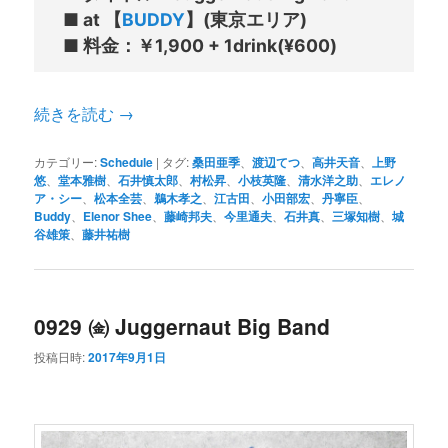
■ at 【
BUDDY
】(東京エリア)

続きを読む
→
カテゴリー:
Schedule
|
タグ:
桑田亜季
、
渡辺てつ
、
高井天音
、
上野
悠
、
堂本雅樹
、
石井慎太郎
、
村松昇
、
小枝英隆
、
清水洋之助
、
エレノ
ア・シー
、
松本全芸
、
鵜木孝之
、
江古田
、
小田部宏
、
丹寧臣
、
Buddy
、
Elenor Shee
、
藤崎邦夫
、
今里通夫
、
石井真
、
三塚知樹
、
城
谷雄策
、
藤井祐樹
0929 ㈮ Juggernaut Big Band
投稿日時:
2017年9月1日