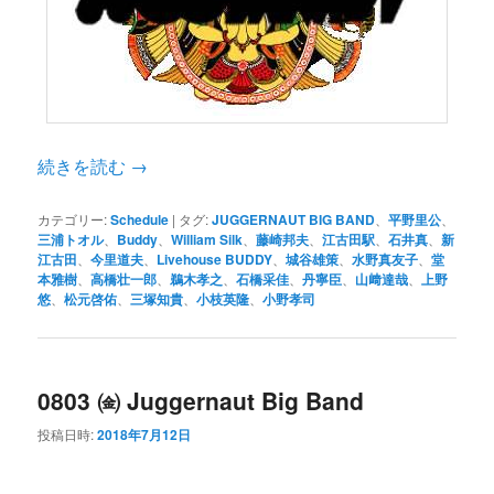
続きを読む
→
カテゴリー:
Schedule
|
タグ:
JUGGERNAUT BIG BAND
、
平野里公
、
三浦トオル
、
Buddy
、
William Silk
、
藤崎邦夫
、
江古田駅
、
石井真
、
新
江古田
、
今里道夫
、
Livehouse BUDDY
、
城谷雄策
、
水野真友子
、
堂
本雅樹
、
高橋壮一郎
、
鵜木孝之
、
石橋采佳
、
丹寧臣
、
山﨑達哉
、
上野
悠
、
松元啓佑
、
三塚知貴
、
小枝英隆
、
小野孝司
0803 ㈮ Juggernaut Big Band
投稿日時:
2018年7月12日