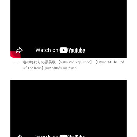
道の終わりの讃美歌 【Salm Ved Vejs Ende】【Hymn At The End
Of The Road】jazz ballads sax piano