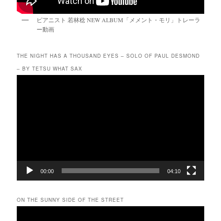
ピアニスト 若林稔 NEW ALBUM「メメント・モリ」トレーラ
ー動画
THE NIGHT HAS A THOUSAND EYES – SOLO OF PAUL DESMOND
– BY TETSU WHAT SAX
動
画
プ
レ
ー
ヤ
ー
00:00
04:10
ON THE SUNNY SIDE OF THE STREET
動
画