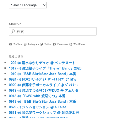
SEARCH
検
索
YouTube
Instagram
Twitter
Facebook
WordPress
最近の投稿
1204 ㈮ 清水ゆかりデュオ @ ベンテヌート
1017 ㈯ 渡辺親子ライブ『The wT Band』2026
1010 ㈯「B&B Siu☆Star Jazz Band」本番
0924 ㈭ 鈴木けい子ｼﾞｬｽﾞﾎﾞｰｶﾙﾗｲﾌﾞ @ M’s
0920 ㈰ 伊藤京子ボーカルライブ @ ﾍﾞﾝﾃﾇｰﾄ
0919 ㈯ 渡辺てつ＆ｷｻｸﾓﾄﾌｻDUO @ アムリタ
0913 ㈰「BWO with 渡辺てつ」本番
0913 ㈰「B&B Siu☆Star Jazz Band」本番
0829 ㈯ ジャムセッション @ à l’aise
0811 ㈫ 音気楽ワークショップ @ 音気楽工房
0808 ㈯ 野毛 Feel Like Carnival vol.1