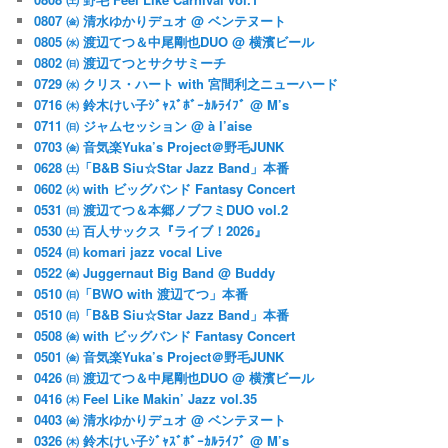
0807 ㈮ 清水ゆかりデュオ @ ベンテヌート
0805 ㈬ 渡辺てつ＆中尾剛也DUO @ 横濱ビール
0802 ㈰ 渡辺てつとサクサミーチ
0729 ㈬ クリス・ハート with 宮間利之ニューハード
0716 ㈭ 鈴木けい子ｼﾞｬｽﾞﾎﾞｰｶﾙﾗｲﾌﾞ @ M’s
0711 ㈰ ジャムセッション @ à l’aise
0703 ㈮ 音気楽Yuka’s Project＠野毛JUNK
0628 ㈯「B&B Siu☆Star Jazz Band」本番
0602 ㈫ with ビッグバンド Fantasy Concert
0531 ㈰ 渡辺てつ＆本郷ノブフミDUO vol.2
0530 ㈯ 百人サックス『ライブ！2026』
0524 ㈰ komari jazz vocal Live
0522 ㈮ Juggernaut Big Band @ Buddy
0510 ㈰「BWO with 渡辺てつ」本番
0510 ㈰「B&B Siu☆Star Jazz Band」本番
0508 ㈮ with ビッグバンド Fantasy Concert
0501 ㈮ 音気楽Yuka’s Project＠野毛JUNK
0426 ㈰ 渡辺てつ＆中尾剛也DUO @ 横濱ビール
0416 ㈭ Feel Like Makin’ Jazz vol.35
0403 ㈮ 清水ゆかりデュオ @ ベンテヌート
0326 ㈭ 鈴木けい子ｼﾞｬｽﾞﾎﾞｰｶﾙﾗｲﾌﾞ @ M’s