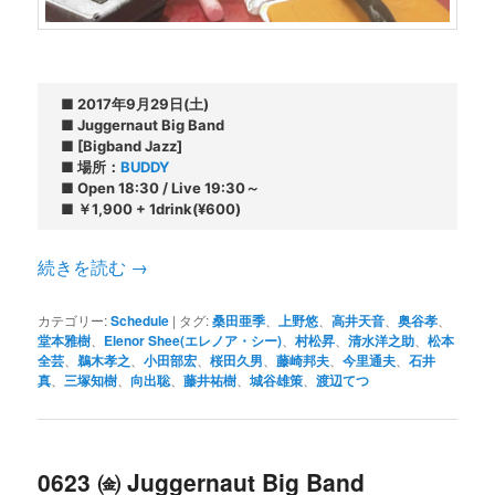
■ 2017年9月29日(土)

■ Juggernaut Big Band

■ [Bigband Jazz]

■ 場所：
BUDDY
■ Open 18:30 / Live 19:30～

■ ￥1,900 + 1drink(¥600)
続きを読む
→
カテゴリー:
Schedule
|
タグ:
桑田亜季
、
上野悠
、
高井天音
、
奥谷孝
、
堂本雅樹
、
Elenor Shee(エレノア・シー)
、
村松昇
、
清水洋之助
、
松本
全芸
、
鵜木孝之
、
小田部宏
、
桜田久男
、
藤崎邦夫
、
今里通夫
、
石井
真
、
三塚知樹
、
向出聡
、
藤井祐樹
、
城谷雄策
、
渡辺てつ
0623 ㈮ Juggernaut Big Band