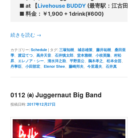
■ at 【
Livehouse BUDDY
 (最寄駅：江古田駅、
続きを読む
→
カテゴリー:
Schedule
|
タグ:
三塚知樹
、
城谷雄策
、
藤井祐樹
、
桑田亜
季
、
渡辺てつ
、
高井天音
、
石井慎太郎
、
堂本雅樹
、
小枝英隆
、
村松
昇
、
エレノア・シー
、
清水洋之助
、
平野里公
、
鵜木孝之
、
松本全芸
、
丹寧臣
、
小田部宏
、
Elenor Shee
、
藤崎邦夫
、
今里通夫
、
石井真
0112 ㈮ Juggernaut Big Band
投稿日時:
2017年12月27日