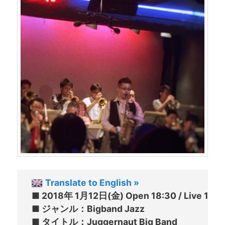
Translate to English »
■ 2018年 1月12日(金) Open 18:30 / Live 19:3
■ ジャンル：Bigband Jazz

■ タイトル：Juggernaut Big Band
