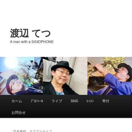
渡辺 てつ
A man with a SAXOPHONE
メ
ホーム
ﾌﾟﾛﾌｨｰﾙ
ライブ
SNS
ﾚｯｽﾝ
寄付
メ
サ
イ
お問合せ
ン
イ
ブ
メ
ニ
「
堂本雅樹
」タグアーカイブ