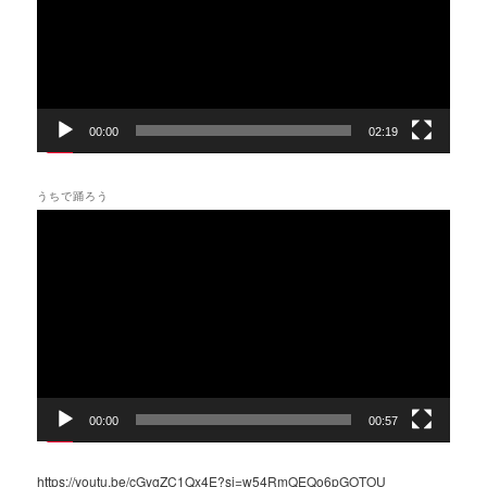
ー
ヤ
ー
00:00
02:19
うちで踊ろう
動
画
プ
レ
ー
ヤ
ー
00:00
00:57
https://youtu.be/cGygZC1Qx4E?si=w54RmQEQo6pGOTOU