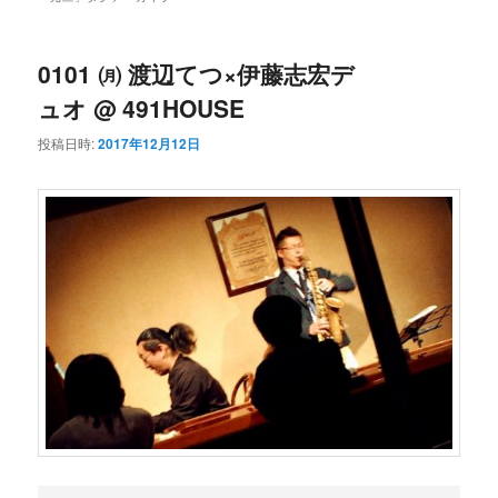
ン
コ
ュ
ー
コ
ン
0101 ㈪ 渡辺てつ×伊藤志宏デ
ュオ @ 491HOUSE
ン
テ
投稿日時:
2017年12月12日
テ
ン
ン
ツ
ツ
へ
へ
移
移
動
動