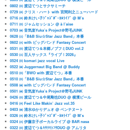
0802 ㈰ 渡辺てつとサクサミーチ
0729 ㈬ クリス・ハート with 宮間利之ニューハード
0716 ㈭ 鈴木けい子ｼﾞｬｽﾞﾎﾞｰｶﾙﾗｲﾌﾞ @ M’s
0711 ㈰ ジャムセッション @ à l’aise
0703 ㈮ 音気楽Yuka’s Project＠野毛JUNK
0628 ㈯「B&B Siu☆Star Jazz Band」本番
0602 ㈫ with ビッグバンド Fantasy Concert
0531 ㈰ 渡辺てつ＆本郷ノブフミDUO vol.2
0530 ㈯ 百人サックス『ライブ！2026』
0524 ㈰ komari jazz vocal Live
0522 ㈮ Juggernaut Big Band @ Buddy
0510 ㈰「BWO with 渡辺てつ」本番
0510 ㈰「B&B Siu☆Star Jazz Band」本番
0508 ㈮ with ビッグバンド Fantasy Concert
0501 ㈮ 音気楽Yuka’s Project＠野毛JUNK
0426 ㈰ 渡辺てつ＆中尾剛也DUO @ 横濱ビール
0416 ㈭ Feel Like Makin’ Jazz vol.35
0403 ㈮ 清水ゆかりデュオ @ ベンテヌート
0326 ㈭ 鈴木けい子ｼﾞｬｽﾞﾎﾞｰｶﾙﾗｲﾌﾞ @ M’s
0324 ㈫ 伊藤京子ボーカルライブ @ BAR nasa
0322 ㈰ 渡辺てつ＆ｷｻｸﾓﾄﾌｻDUO @ アムリタ