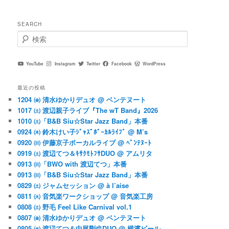
SEARCH
検
索
YouTube
Instagram
Twitter
Facebook
WordPress
最近の投稿
1204 ㈮ 清水ゆかりデュオ @ ベンテヌート
1017 ㈯ 渡辺親子ライブ『The wT Band』2026
1010 ㈯「B&B Siu☆Star Jazz Band」本番
0924 ㈭ 鈴木けい子ｼﾞｬｽﾞﾎﾞｰｶﾙﾗｲﾌﾞ @ M’s
0920 ㈰ 伊藤京子ボーカルライブ @ ﾍﾞﾝﾃﾇｰﾄ
0919 ㈯ 渡辺てつ＆ｷｻｸﾓﾄﾌｻDUO @ アムリタ
0913 ㈰「BWO with 渡辺てつ」本番
0913 ㈰「B&B Siu☆Star Jazz Band」本番
0829 ㈯ ジャムセッション @ à l’aise
0811 ㈫ 音気楽ワークショップ @ 音気楽工房
0808 ㈯ 野毛 Feel Like Carnival vol.1
0807 ㈮ 清水ゆかりデュオ @ ベンテヌート
0805 ㈬ 渡辺てつ＆中尾剛也DUO @ 横濱ビール