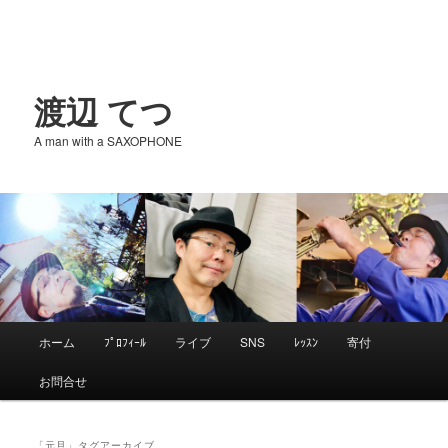
渡辺 てつ
A man with a SAXOPHONE
メ
ホーム
ﾌﾟﾛﾌｨｰﾙ
ライブ
SNS
ﾚｯｽﾝ
寄付
メ
サ
イ
お問合せ
ン
イ
ブ
メ
ニ
「
元旦
」タグアーカイブ