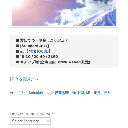
■ 渡辺てつ・伊藤しこうデュオ

■ [Standard Jazz]

■ at 【
491HOUSE
】

■ 19:30 / 20:40 / 21:50

■ ￥チップ制 (全席自由. Drink & Food 別途)
続きを読む
→
カテゴリー:
Schedule
|
タグ:
伊藤志宏
、
491HOUSE
、
正月
、
元旦
CHOOSE YOUR LANGUAGE