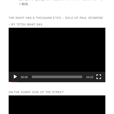
ー動画
THE NIGHT HAS A THOUSAND EYES – SOLO OF PAUL DESMOND
– BY TETSU WHAT SAX
動
画
プ
レ
ー
ヤ
ー
00:00
04:10
ON THE SUNNY SIDE OF THE STREET
動
画
プ
レ