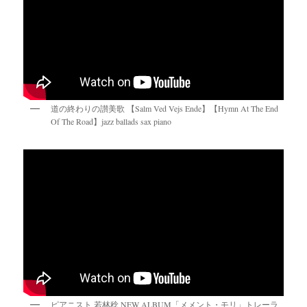
道の終わりの讃美歌 【Salm Ved Vejs Ende】【Hymn At The End
Of The Road】jazz ballads sax piano
ピアニスト 若林稔 NEW ALBUM「メメント・モリ」トレーラ