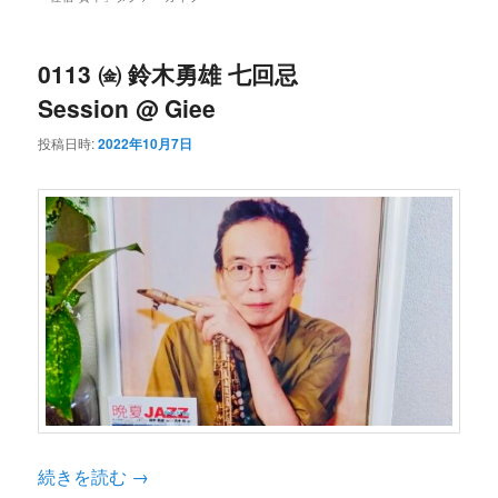
ン
コ
ュ
ー
コ
ン
0113 ㈮ 鈴木勇雄 七回忌
Session @ Giee
ン
テ
投稿日時:
2022年10月7日
テ
ン
ン
ツ
ツ
へ
へ
移
移
動
続きを読む
→
動