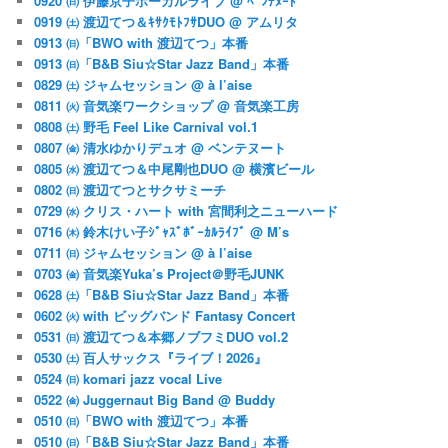
0920 ㈰ 伊藤京子ボーカルライブ @ ﾍﾞﾝﾃﾇｰﾄ
0919 ㈯ 渡辺てつ＆ｷｻｸﾓﾄﾌｻDUO @ アムリタ
0913 ㈰「BWO with 渡辺てつ」本番
0913 ㈰「B&B Siu☆Star Jazz Band」本番
0829 ㈯ ジャムセッション @ à l’aise
0811 ㈫ 音気楽ワークショップ @ 音気楽工房
0808 ㈯ 野毛 Feel Like Carnival vol.1
0807 ㈮ 清水ゆかりデュオ @ ベンテヌート
0805 ㈬ 渡辺てつ＆中尾剛也DUO @ 横濱ビール
0802 ㈰ 渡辺てつとサクサミーチ
0729 ㈬ クリス・ハート with 宮間利之ニューハード
0716 ㈭ 鈴木けい子ｼﾞｬｽﾞﾎﾞｰｶﾙﾗｲﾌﾞ @ M’s
0711 ㈰ ジャムセッション @ à l’aise
0703 ㈮ 音気楽Yuka’s Project＠野毛JUNK
0628 ㈯「B&B Siu☆Star Jazz Band」本番
0602 ㈫ with ビッグバンド Fantasy Concert
0531 ㈰ 渡辺てつ＆本郷ノブフミDUO vol.2
0530 ㈯ 百人サックス『ライブ！2026』
0524 ㈰ komari jazz vocal Live
0522 ㈮ Juggernaut Big Band @ Buddy
0510 ㈰「BWO with 渡辺てつ」本番
0510 ㈰「B&B Siu☆Star Jazz Band」本番