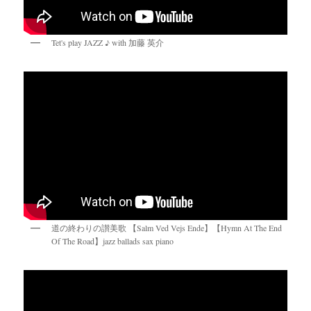
Tet's play JAZZ ♪ with 加藤 英介
道の終わりの讃美歌 【Salm Ved Vejs Ende】【Hymn At The End
Of The Road】jazz ballads sax piano