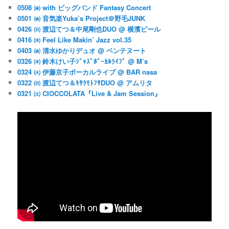
0508 ㈮ with ビッグバンド Fantasy Concert
0501 ㈮ 音気楽Yuka’s Project＠野毛JUNK
0426 ㈰ 渡辺てつ＆中尾剛也DUO @ 横濱ビール
0416 ㈭ Feel Like Makin’ Jazz vol.35
0403 ㈮ 清水ゆかりデュオ @ ベンテヌート
0326 ㈭ 鈴木けい子ｼﾞｬｽﾞﾎﾞｰｶﾙﾗｲﾌﾞ @ M’s
0324 ㈫ 伊藤京子ボーカルライブ @ BAR nasa
0322 ㈰ 渡辺てつ＆ｷｻｸﾓﾄﾌｻDUO @ アムリタ
0321 ㈯ CIOCCOLATA『Live & Jam Session』