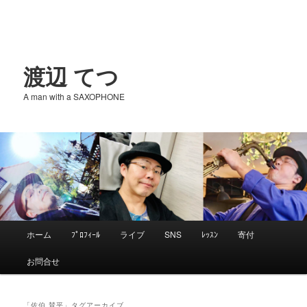
渡辺 てつ
A man with a SAXOPHONE
メ
ホーム
ﾌﾟﾛﾌｨｰﾙ
ライブ
SNS
ﾚｯｽﾝ
寄付
メ
サ
イ
お問合せ
ン
イ
ブ
メ
ニ
「
佐伯 賛平
」タグアーカイブ