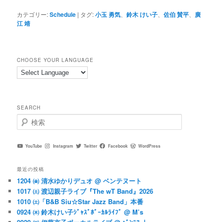
カテゴリー:
Schedule
|
タグ:
小玉 勇気
、
鈴木 けい子
、
佐伯 賛平
、
廣
江 靖
CHOOSE YOUR LANGUAGE
SEARCH
検
索
YouTube
Instagram
Twitter
Facebook
WordPress
最近の投稿
1204 ㈮ 清水ゆかりデュオ @ ベンテヌート
1017 ㈯ 渡辺親子ライブ『The wT Band』2026
1010 ㈯「B&B Siu☆Star Jazz Band」本番
0924 ㈭ 鈴木けい子ｼﾞｬｽﾞﾎﾞｰｶﾙﾗｲﾌﾞ @ M’s