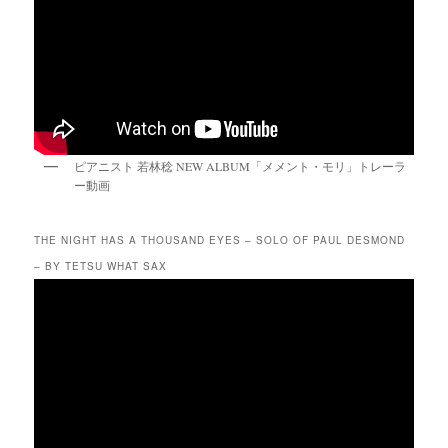
ピアニスト 若林稔 NEW ALBUM「メメント・モリ」トレーラ
ー動画
THE NIGHT HAS A THOUSAND EYES – SOLO OF PAUL DESMOND
– BY TETSU WHAT SAX
動
画
プ
レ
ー
ヤ
ー