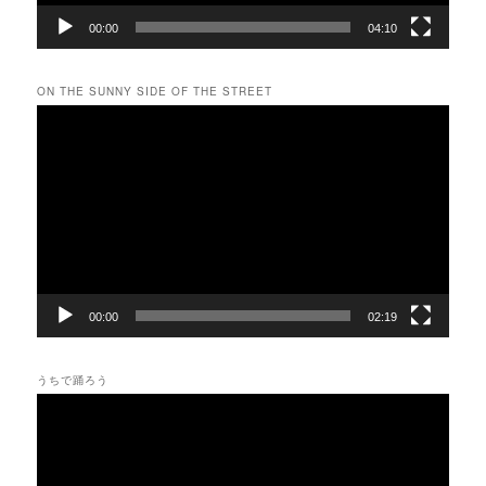
00:00
04:10
ON THE SUNNY SIDE OF THE STREET
動
画
プ
レ
ー
ヤ
ー
00:00
02:19
うちで踊ろう
動
画
プ
レ
ー