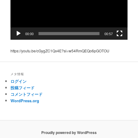
ヤ
ー
00:00
00:57
https://youtu.be/cGygZC1Qx4E?si=w54RmQEQo6pGOTOU
メタ情報
ログイン
投稿フィード
コメントフィード
WordPress.org
Proudly powered by WordPress