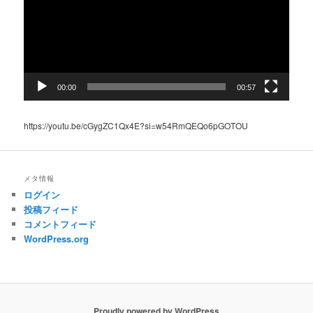
ー
ヤ
ー
00:00
00:57
https://youtu.be/cGygZC1Qx4E?si=w54RmQEQo6pGOTOU
メタ情報
ログイン
投稿フィード
コメントフィード
WordPress.org
Proudly powered by WordPress