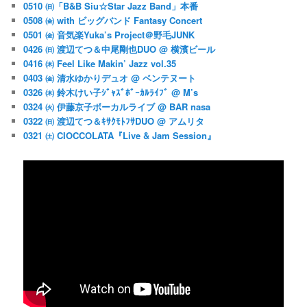
0510 ㈰「B&B Siu☆Star Jazz Band」本番
0508 ㈮ with ビッグバンド Fantasy Concert
0501 ㈮ 音気楽Yuka’s Project＠野毛JUNK
0426 ㈰ 渡辺てつ＆中尾剛也DUO @ 横濱ビール
0416 ㈭ Feel Like Makin’ Jazz vol.35
0403 ㈮ 清水ゆかりデュオ @ ベンテヌート
0326 ㈭ 鈴木けい子ｼﾞｬｽﾞﾎﾞｰｶﾙﾗｲﾌﾞ @ M’s
0324 ㈫ 伊藤京子ボーカルライブ @ BAR nasa
0322 ㈰ 渡辺てつ＆ｷｻｸﾓﾄﾌｻDUO @ アムリタ
0321 ㈯ CIOCCOLATA『Live & Jam Session』