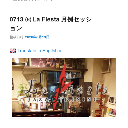
ン
コ
ュ
ー
コ
ン
0713 ㈪ La Fiesta 月例セッシ
ョン
ン
テ
投稿日時:
2020年6月19日
テ
ン
Translate to English »
ン
ツ
ツ
へ
へ
移
移
動
動