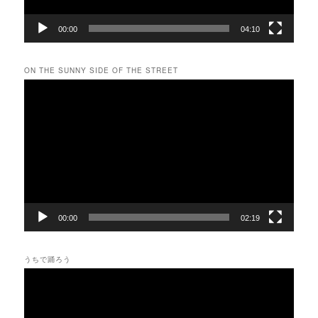
00:00
04:10
ON THE SUNNY SIDE OF THE STREET
動
画
プ
レ
ー
ヤ
ー
00:00
02:19
うちで踊ろう
動
画
プ
レ