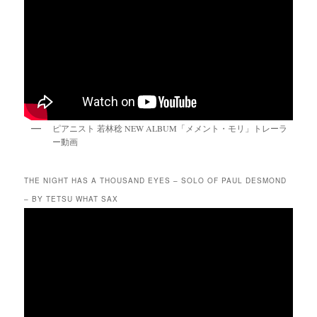
ピアニスト 若林稔 NEW ALBUM「メメント・モリ」トレーラ
ー動画
THE NIGHT HAS A THOUSAND EYES – SOLO OF PAUL DESMOND
– BY TETSU WHAT SAX
動
画
プ
レ
ー
ヤ
ー