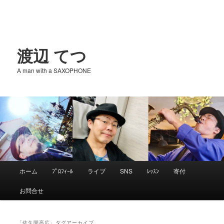
渡辺 てつ
A man with a SAXOPHONE
メ
ホーム
ﾌﾟﾛﾌｨｰﾙ
ライブ
SNS
ﾚｯｽﾝ
寄付
メ
サ
イ
お問合せ
ン
イ
ブ
メ
ニ
「
佐久間高広
」タグアーカイブ