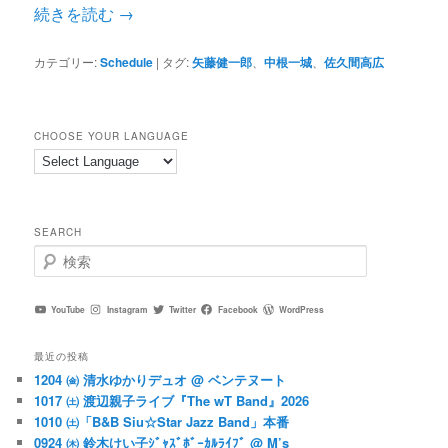
続きを読む
→
カテゴリー:
Schedule
|
タグ:
矢藤健一郎
、
中根一城
、
佐久間高広
CHOOSE YOUR LANGUAGE
SEARCH
検
索
YouTube
Instagram
Twitter
Facebook
WordPress
最近の投稿
1204 ㈮ 清水ゆかりデュオ @ ベンテヌート
1017 ㈯ 渡辺親子ライブ『The wT Band』2026
1010 ㈯「B&B Siu☆Star Jazz Band」本番
0924 ㈭ 鈴木けい子ｼﾞｬｽﾞﾎﾞｰｶﾙﾗｲﾌﾞ @ M’s