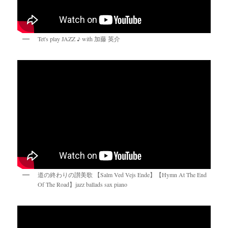
Tet's play JAZZ ♪ with 加藤 英介
道の終わりの讃美歌 【Salm Ved Vejs Ende】【Hymn At The End
Of The Road】jazz ballads sax piano