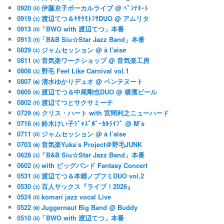
0920 ㈰ 伊藤京子ボーカルライブ @ ﾍﾞﾝﾃﾇｰﾄ
0919 ㈯ 渡辺てつ＆ｷｻｸﾓﾄﾌｻDUO @ アムリタ
0913 ㈰「BWO with 渡辺てつ」本番
0913 ㈰「B&B Siu☆Star Jazz Band」本番
0829 ㈯ ジャムセッション @ à l’aise
0811 ㈫ 音気楽ワークショップ @ 音気楽工房
0808 ㈯ 野毛 Feel Like Carnival vol.1
0807 ㈮ 清水ゆかりデュオ @ ベンテヌート
0805 ㈬ 渡辺てつ＆中尾剛也DUO @ 横濱ビール
0802 ㈰ 渡辺てつとサクサミーチ
0729 ㈬ クリス・ハート with 宮間利之ニューハード
0716 ㈭ 鈴木けい子ｼﾞｬｽﾞﾎﾞｰｶﾙﾗｲﾌﾞ @ M’s
0711 ㈰ ジャムセッション @ à l’aise
0703 ㈮ 音気楽Yuka’s Project＠野毛JUNK
0628 ㈯「B&B Siu☆Star Jazz Band」本番
0602 ㈫ with ビッグバンド Fantasy Concert
0531 ㈰ 渡辺てつ＆本郷ノブフミDUO vol.2
0530 ㈯ 百人サックス『ライブ！2026』
0524 ㈰ komari jazz vocal Live
0522 ㈮ Juggernaut Big Band @ Buddy
0510 ㈰「BWO with 渡辺てつ」本番