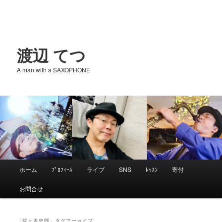
渡辺 てつ
A man with a SAXOPHONE
メ
ホーム
ﾌﾟﾛﾌｨｰﾙ
ライブ
SNS
ﾚｯｽﾝ
寄付
メ
サ
イ
お問合せ
ン
イ
ブ
メ
ニ
「
佐々木史郎
」タグアーカイブ