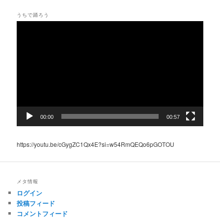
うちで踊ろう
動
画
プ
レ
ー
ヤ
ー
00:00
00:57
https://youtu.be/cGygZC1Qx4E?si=w54RmQEQo6pGOTOU
メタ情報
ログイン
投稿フィード
コメントフィード