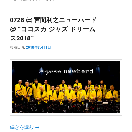
ン
コ
ュ
ー
コ
ン
0728 ㈯ 宮間利之ニューハード
@ “ヨコスカ ジャズ ドリーム
ン
テ
ス2018”
投稿日時:
2018年7月11日
テ
ン
ン
ツ
ツ
へ
へ
移
移
動
続きを読む
→
動