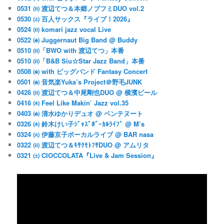
0531 ㈰ 渡辺てつ＆本郷ノブフミDUO vol.2
0530 ㈯ 百人サックス『ライブ！2026』
0524 ㈰ komari jazz vocal Live
0522 ㈮ Juggernaut Big Band @ Buddy
0510 ㈰「BWO with 渡辺てつ」本番
0510 ㈰「B&B Siu☆Star Jazz Band」本番
0508 ㈮ with ビッグバンド Fantasy Concert
0501 ㈮ 音気楽Yuka’s Project＠野毛JUNK
0426 ㈰ 渡辺てつ＆中尾剛也DUO @ 横濱ビール
0416 ㈭ Feel Like Makin’ Jazz vol.35
0403 ㈮ 清水ゆかりデュオ @ ベンテヌート
0326 ㈭ 鈴木けい子ｼﾞｬｽﾞﾎﾞｰｶﾙﾗｲﾌﾞ @ M’s
0324 ㈫ 伊藤京子ボーカルライブ @ BAR nasa
0322 ㈰ 渡辺てつ＆ｷｻｸﾓﾄﾌｻDUO @ アムリタ
0321 ㈯ CIOCCOLATA『Live & Jam Session』