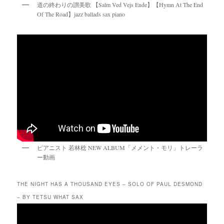
道の終わりの讃美歌 【Salm Ved Vejs Ende】【Hymn At The End
Of The Road】jazz ballads sax piano
ピアニスト 若林稔 NEW ALBUM「メメント・モリ」トレーラ
ー動画
THE NIGHT HAS A THOUSAND EYES – SOLO OF PAUL DESMOND
– BY TETSU WHAT SAX
動
画