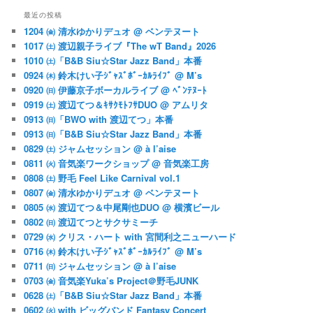
最近の投稿
1204 ㈮ 清水ゆかりデュオ @ ベンテヌート
1017 ㈯ 渡辺親子ライブ『The wT Band』2026
1010 ㈯「B&B Siu☆Star Jazz Band」本番
0924 ㈭ 鈴木けい子ｼﾞｬｽﾞﾎﾞｰｶﾙﾗｲﾌﾞ @ M’s
0920 ㈰ 伊藤京子ボーカルライブ @ ﾍﾞﾝﾃﾇｰﾄ
0919 ㈯ 渡辺てつ＆ｷｻｸﾓﾄﾌｻDUO @ アムリタ
0913 ㈰「BWO with 渡辺てつ」本番
0913 ㈰「B&B Siu☆Star Jazz Band」本番
0829 ㈯ ジャムセッション @ à l’aise
0811 ㈫ 音気楽ワークショップ @ 音気楽工房
0808 ㈯ 野毛 Feel Like Carnival vol.1
0807 ㈮ 清水ゆかりデュオ @ ベンテヌート
0805 ㈬ 渡辺てつ＆中尾剛也DUO @ 横濱ビール
0802 ㈰ 渡辺てつとサクサミーチ
0729 ㈬ クリス・ハート with 宮間利之ニューハード
0716 ㈭ 鈴木けい子ｼﾞｬｽﾞﾎﾞｰｶﾙﾗｲﾌﾞ @ M’s
0711 ㈰ ジャムセッション @ à l’aise
0703 ㈮ 音気楽Yuka’s Project＠野毛JUNK
0628 ㈯「B&B Siu☆Star Jazz Band」本番
0602 ㈫ with ビッグバンド Fantasy Concert