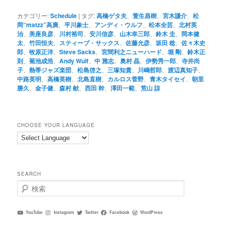
カテゴリー:
Schedule
|
タグ:
高橋ゲタ夫
、
萱生昌樹
、
宮木謙介
、
松
岡“matzz”高廣
、
平川象士
、
アンディ・ウルフ
、
松本全芸
、
北村英
治
、
美座良彦
、
川村裕司
、
安川信彦
、
山木幸三郎
、
鈴木 圭
、
岡本健
太
、
竹田恒夫
、
スティーブ・サックス
、
佐藤允彦
、
坂田 稔
、
佐々木史
郎
、
牧原正洋
、
Steve Sacks
、
宮間利之ニューハード
、
堀 剛
、
鈴木正
則
、
菊池成浩
、
Andy Wulf
、
中 雅志
、
奥村 晶
、
伊勢秀一郎
、
寺井尚
子
、
熱帯ジャズ楽団
、
松島啓之
、
三塚知貴
、
川嶋哲郎
、
渡辺真知子
、
中路英明
、
高橋英樹
、
北島直樹
、
カルロス菅野
、
青木タイセイ
、
朝里
勝久
、
金子健
、
森村 献
、
西田 幹
、
澤田一範
、
荒山 諒
CHOOSE YOUR LANGUAGE
SEARCH
検
索
YouTube
Instagram
Twitter
Facebook
WordPress