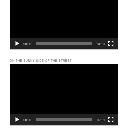
プ
レ
ー
ヤ
ー
00:00
04:10
ON THE SUNNY SIDE OF THE STREET
動
画
プ
レ
ー
ヤ
ー
00:00
02:19