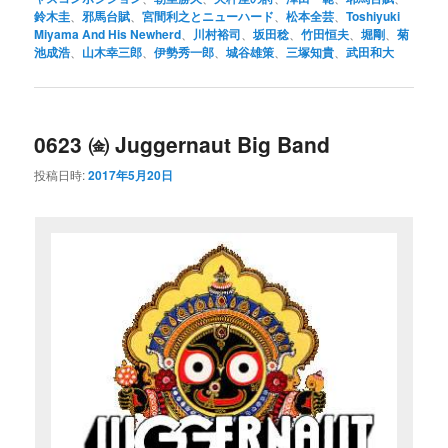
鈴木圭
、
邪馬台賦
、
宮間利之とニューハード
、
松本全芸
、
Toshiyuki
Miyama And His Newherd
、
川村裕司
、
坂田稔
、
竹田恒夫
、
堀剛
、
菊
池成浩
、
山木幸三郎
、
伊勢秀一郎
、
城谷雄策
、
三塚知貴
、
武田和大
0623 ㈮ Juggernaut Big Band
投稿日時:
2017年5月20日