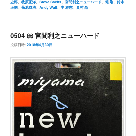
史郎
、
牧原正洋
、
Steve Sacks
、
宮間利之ニューハード
、
堀 剛
、
鈴木
正則
、
菊池成浩
、
Andy Wulf
、
中 雅志
、
奥村 晶
0504 ㈮ 宮間利之ニューハード
投稿日時:
2018年4月30日