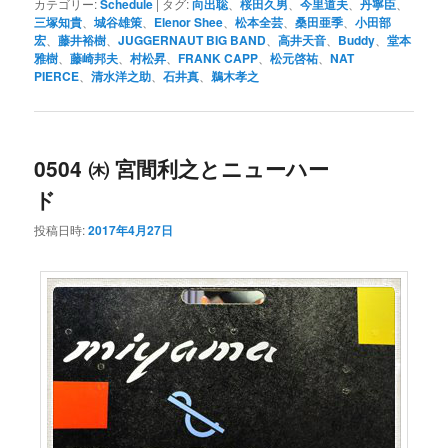
カテゴリー:
Schedule
|
タグ:
向出聡
、
桜田久男
、
今里道夫
、
丹寧臣
、
三塚知貴
、
城谷雄策
、
Elenor Shee
、
松本全芸
、
桑田亜季
、
小田部
宏
、
藤井裕樹
、
JUGGERNAUT BIG BAND
、
高井天音
、
Buddy
、
堂本
雅樹
、
藤崎邦夫
、
村松昇
、
FRANK CAPP
、
松元啓祐
、
NAT
PIERCE
、
清水洋之助
、
石井真
、
鵜木孝之
0504 ㈭ 宮間利之とニューハー
ド
投稿日時:
2017年4月27日