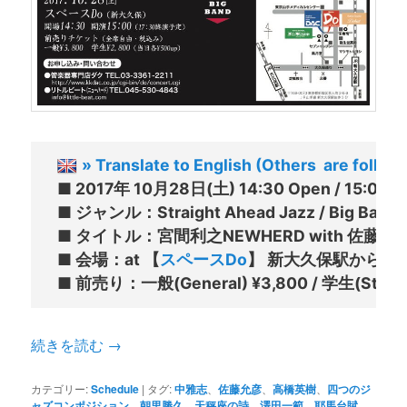
» Translate to English (Others  are follow
■ 2017年 10月28日(土) 14:30 Open / 15:00 Sta
■ ジャンル：Straight Ahead Jazz / Big Band J
■ タイトル：宮間利之NEWHERD with 佐藤允彦
■ 会場：at 【
スペースDo
】 新大久保駅から徒歩
続きを読む
→
カテゴリー:
Schedule
|
タグ:
中雅志
、
佐藤允彦
、
高橋英樹
、
四つのジ
ャズコンポジション
、
朝里勝久
、
天秤座の詩
、
澤田一範
、
耶馬台賦
、