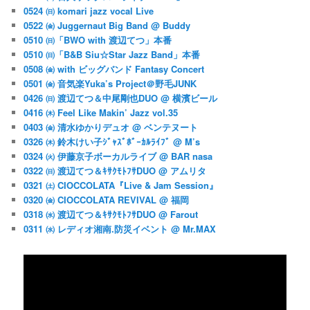
0524 ㈰ komari jazz vocal Live
0522 ㈮ Juggernaut Big Band @ Buddy
0510 ㈰「BWO with 渡辺てつ」本番
0510 ㈰「B&B Siu☆Star Jazz Band」本番
0508 ㈮ with ビッグバンド Fantasy Concert
0501 ㈮ 音気楽Yuka’s Project＠野毛JUNK
0426 ㈰ 渡辺てつ＆中尾剛也DUO @ 横濱ビール
0416 ㈭ Feel Like Makin’ Jazz vol.35
0403 ㈮ 清水ゆかりデュオ @ ベンテヌート
0326 ㈭ 鈴木けい子ｼﾞｬｽﾞﾎﾞｰｶﾙﾗｲﾌﾞ @ M’s
0324 ㈫ 伊藤京子ボーカルライブ @ BAR nasa
0322 ㈰ 渡辺てつ＆ｷｻｸﾓﾄﾌｻDUO @ アムリタ
0321 ㈯ CIOCCOLATA『Live & Jam Session』
0320 ㈮ CIOCCOLATA REVIVAL @ 福岡
0318 ㈬ 渡辺てつ＆ｷｻｸﾓﾄﾌｻDUO @ Farout
0311 ㈬ レディオ湘南.防災イベント @ Mr.MAX