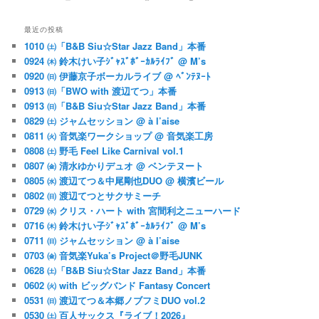
最近の投稿
1010 ㈯「B&B Siu☆Star Jazz Band」本番
0924 ㈭ 鈴木けい子ｼﾞｬｽﾞﾎﾞｰｶﾙﾗｲﾌﾞ @ M’s
0920 ㈰ 伊藤京子ボーカルライブ @ ﾍﾞﾝﾃﾇｰﾄ
0913 ㈰「BWO with 渡辺てつ」本番
0913 ㈰「B&B Siu☆Star Jazz Band」本番
0829 ㈯ ジャムセッション @ à l’aise
0811 ㈫ 音気楽ワークショップ @ 音気楽工房
0808 ㈯ 野毛 Feel Like Carnival vol.1
0807 ㈮ 清水ゆかりデュオ @ ベンテヌート
0805 ㈬ 渡辺てつ＆中尾剛也DUO @ 横濱ビール
0802 ㈰ 渡辺てつとサクサミーチ
0729 ㈬ クリス・ハート with 宮間利之ニューハード
0716 ㈭ 鈴木けい子ｼﾞｬｽﾞﾎﾞｰｶﾙﾗｲﾌﾞ @ M’s
0711 ㈰ ジャムセッション @ à l’aise
0703 ㈮ 音気楽Yuka’s Project＠野毛JUNK
0628 ㈯「B&B Siu☆Star Jazz Band」本番
0602 ㈫ with ビッグバンド Fantasy Concert
0531 ㈰ 渡辺てつ＆本郷ノブフミDUO vol.2
0530 ㈯ 百人サックス『ライブ！2026』