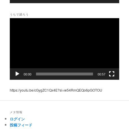
うちで踊ろう
動
画
プ
レ
ー
ヤ
ー
00:00
00:57
https://youtu.be/cGygZC1Qx4E?si=w54RmQEQo6pGOTOU
メタ情報
ログイン
投稿フィード