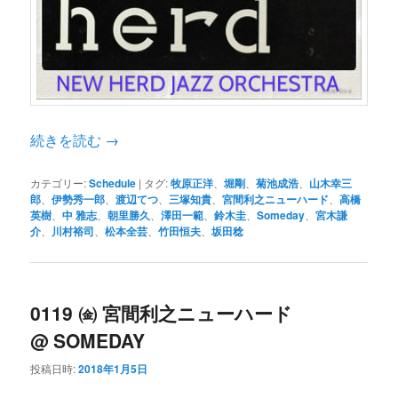
続きを読む
→
カテゴリー:
Schedule
|
タグ:
牧原正洋
、
堀剛
、
菊池成浩
、
山木幸三
郎
、
伊勢秀一郎
、
渡辺てつ
、
三塚知貴
、
宮間利之ニューハード
、
高橋
英樹
、
中 雅志
、
朝里勝久
、
澤田一範
、
鈴木圭
、
Someday
、
宮木謙
介
、
川村裕司
、
松本全芸
、
竹田恒夫
、
坂田稔
0119 ㈮ 宮間利之ニューハード
@ SOMEDAY
投稿日時:
2018年1月5日