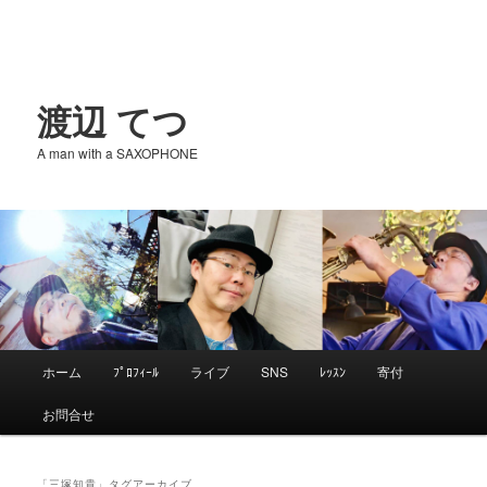
渡辺 てつ
A man with a SAXOPHONE
メ
ホーム
ﾌﾟﾛﾌｨｰﾙ
ライブ
SNS
ﾚｯｽﾝ
寄付
メ
サ
イ
お問合せ
ン
イ
ブ
メ
ニ
「
三塚知貴
」タグアーカイブ