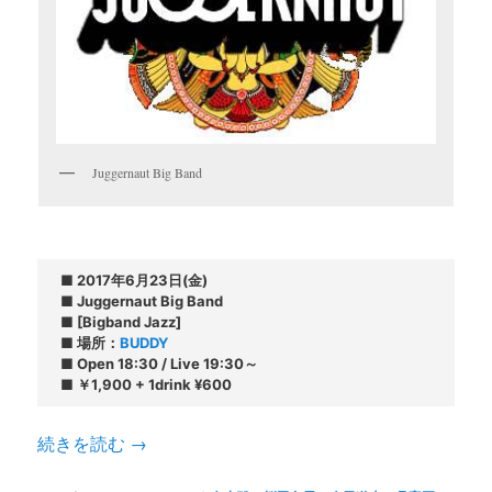
Juggernaut Big Band
■ 2017年6月23日(金)

■ Juggernaut Big Band

■ [Bigband Jazz]

■ 場所：
BUDDY
■ Open 18:30 / Live 19:30～

■ ￥1,900 + 1drink ¥600
続きを読む
→