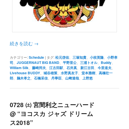
続きを読む
→
カテゴリー:
Schedule
|
タグ:
松元啓佑
、
三塚知貴
、
小枝英隆
、
小野孝
司
、
JUGGERNAUT BIG BAND
、
平野里公
、
三浦トオル
、
Buddy
、
William Silk
、
藤崎邦夫
、
江古田駅
、
石井真
、
新江古田
、
今里道夫
、
Livehouse BUDDY
、
城谷雄策
、
水野真友子
、
堂本雅樹
、
高橋壮一
郎
、
鵜木孝之
、
石橋采佳
、
丹寧臣
、
山﨑達哉
、
上野悠
0728 ㈯ 宮間利之ニューハード
@ “ヨコスカ ジャズ ドリーム
ス2018”