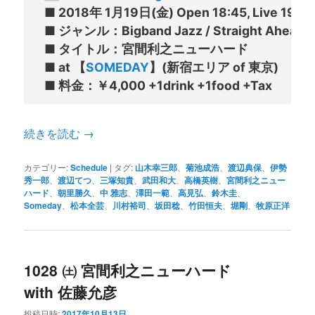
■ 2018年 1月19日(金) Open 18:45, Live 19:45～
■ ジャンル：Bigband Jazz / Straight Ahead Ja
■ タイトル：宮間利之ニューハード

■ at 【
SOMEDAY
】(新宿エリア of 東京)

続きを読む
→
カテゴリー:
Schedule
|
タグ:
山木幸三郎
、
菊池成浩
、
渡辺典保
、
伊勢
秀一郎
、
渡辺てつ
、
三塚知貴
、
武田和大
、
高橋英樹
、
宮間利之ニュー
ハード
、
朝里勝久
、
中 雅志
、
澤田一範
、
高見弘
、
鈴木圭
、
Someday
、
松本全芸
、
川村裕司
、
坂田稔
、
竹田恒夫
、
堀剛
、
牧原正洋
1028 ㈯ 宮間利之ニューハード
with 佐藤允彦
投稿日時:
2017年10月13日