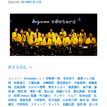
投稿日時:
2018年7月11日
続きを読む
→
カテゴリー:
Schedule
|
タグ:
伊勢秀一郎
、
寺井尚子
、
熱帯ジャズ楽
団
、
松島啓之
、
三塚知貴
、
川嶋哲郎
、
渡辺真知子
、
中路英明
、
高橋英
樹
、
北島直樹
、
カルロス菅野
、
青木タイセイ
、
朝里勝久
、
金子健
、
森
村 献
、
西田 幹
、
澤田一範
、
荒山 諒
、
高橋ゲタ夫
、
萱生昌樹
、
宮木謙
介
、
松岡“matzz”高廣
、
平川象士
、
アンディ・ウルフ
、
松本全芸
、
北
村英治
、
美座良彦
、
川村裕司
、
安川信彦
、
山木幸三郎
、
鈴木 圭
、
岡本
健太
、
竹田恒夫
、
スティーブ・サックス
、
佐藤允彦
、
坂田 稔
、
佐々木