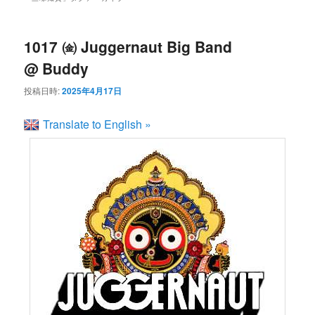
ン
コ
ュ
ー
コ
ン
1017 ㈮ Juggernaut Big Band
@ Buddy
ン
テ
投稿日時:
2025年4月17日
テ
ン
Translate to English »
ン
ツ
ツ
へ
へ
移
移
動
動