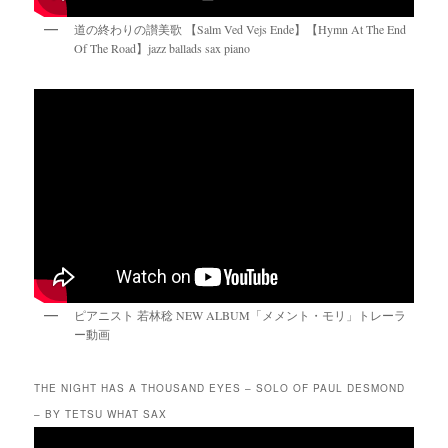
道の終わりの讃美歌 【Salm Ved Vejs Ende】【Hymn At The End
Of The Road】jazz ballads sax piano
ピアニスト 若林稔 NEW ALBUM「メメント・モリ」トレーラ
ー動画
THE NIGHT HAS A THOUSAND EYES – SOLO OF PAUL DESMOND
– BY TETSU WHAT SAX
動