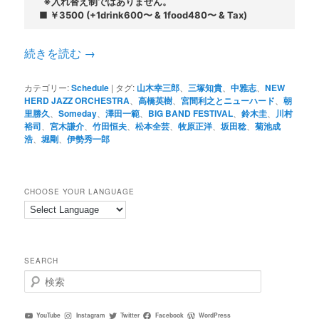
  ※入れ替え制ではありません。

■ ￥3500 (+1drink600〜 & 1food480〜 & Tax)
続きを読む
→
カテゴリー:
Schedule
|
タグ:
山木幸三郎
、
三塚知貴
、
中雅志
、
NEW
HERD JAZZ ORCHESTRA
、
高橋英樹
、
宮間利之とニューハード
、
朝
里勝久
、
Someday
、
澤田一範
、
BIG BAND FESTIVAL
、
鈴木圭
、
川村
裕司
、
宮木謙介
、
竹田恒夫
、
松本全芸
、
牧原正洋
、
坂田稔
、
菊池成
浩
、
堀剛
、
伊勢秀一郎
CHOOSE YOUR LANGUAGE
SEARCH
検
索
YouTube
Instagram
Twitter
Facebook
WordPress