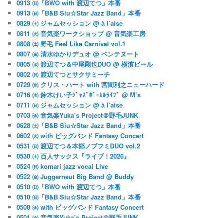
0913 ㈰「BWO with 渡辺てつ」本番
0913 ㈰「B&B Siu☆Star Jazz Band」本番
0829 ㈯ ジャムセッション @ à l’aise
0811 ㈫ 音気楽ワークショップ @ 音気楽工房
0808 ㈯ 野毛 Feel Like Carnival vol.1
0807 ㈮ 清水ゆかりデュオ @ ベンテヌート
0805 ㈬ 渡辺てつ＆中尾剛也DUO @ 横濱ビール
0802 ㈰ 渡辺てつとサクサミーチ
0729 ㈬ クリス・ハート with 宮間利之ニューハード
0716 ㈭ 鈴木けい子ｼﾞｬｽﾞﾎﾞｰｶﾙﾗｲﾌﾞ @ M’s
0711 ㈰ ジャムセッション @ à l’aise
0703 ㈮ 音気楽Yuka’s Project＠野毛JUNK
0628 ㈯「B&B Siu☆Star Jazz Band」本番
0602 ㈫ with ビッグバンド Fantasy Concert
0531 ㈰ 渡辺てつ＆本郷ノブフミDUO vol.2
0530 ㈯ 百人サックス『ライブ！2026』
0524 ㈰ komari jazz vocal Live
0522 ㈮ Juggernaut Big Band @ Buddy
0510 ㈰「BWO with 渡辺てつ」本番
0510 ㈰「B&B Siu☆Star Jazz Band」本番
0508 ㈮ with ビッグバンド Fantasy Concert
0501 ㈮ 音気楽Yuka’s Project＠野毛JUNK