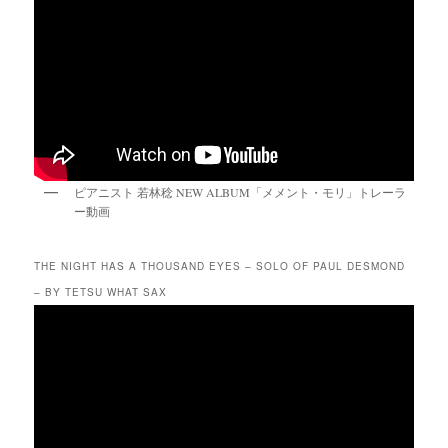
ピアニスト 若林稔 NEW ALBUM「メメント・モリ」トレーラ
ー動画
THE NIGHT HAS A THOUSAND EYES – SOLO OF PAUL DESMOND
– BY TETSU WHAT SAX
動
画
プ
レ
ー
ヤ
ー