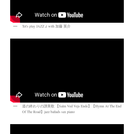
Tet's play JAZZ ♪ with 加藤 英介
道の終わりの讃美歌 【Salm Ved Vejs Ende】【Hymn At The End
Of The Road】jazz ballads sax piano