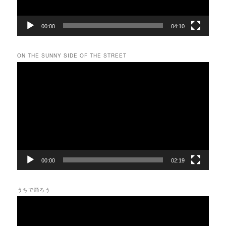
00:00
04:10
ON THE SUNNY SIDE OF THE STREET
動
画
プ
レ
ー
ヤ
ー
00:00
02:19
うちで踊ろう
動
画
プ