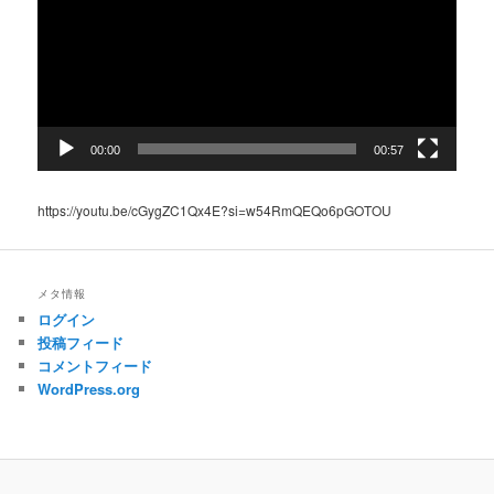
レ
ー
ヤ
ー
00:00
00:57
https://youtu.be/cGygZC1Qx4E?si=w54RmQEQo6pGOTOU
メタ情報
ログイン
投稿フィード
コメントフィード
WordPress.org