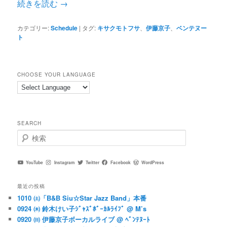
続きを読む
→
カテゴリー:
Schedule
|
タグ:
キサクモトフサ
、
伊藤京子
、
ベンテヌー
ト
CHOOSE YOUR LANGUAGE
SEARCH
検
索
YouTube
Instagram
Twitter
Facebook
WordPress
最近の投稿
1010 ㈯「B&B Siu☆Star Jazz Band」本番
0924 ㈭ 鈴木けい子ｼﾞｬｽﾞﾎﾞｰｶﾙﾗｲﾌﾞ @ M’s
0920 ㈰ 伊藤京子ボーカルライブ @ ﾍﾞﾝﾃﾇｰﾄ