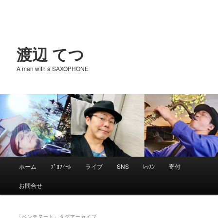
渡辺 てつ
A man with a SAXOPHONE
メ
ホーム
ﾌﾟﾛﾌｨｰﾙ
ライブ
SNS
ﾚｯｽﾝ
寄付
メ
サ
イ
お問合せ
ン
イ
ブ
メ
ニ
「
ベンテヌート
」タグアーカイブ