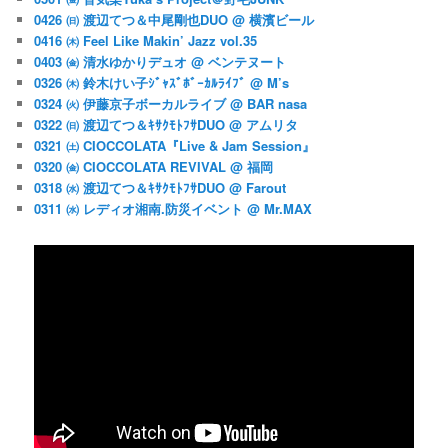
0426 ㈰ 渡辺てつ＆中尾剛也DUO @ 横濱ビール
0416 ㈭ Feel Like Makin’ Jazz vol.35
0403 ㈮ 清水ゆかりデュオ @ ベンテヌート
0326 ㈭ 鈴木けい子ｼﾞｬｽﾞﾎﾞｰｶﾙﾗｲﾌﾞ @ M’s
0324 ㈫ 伊藤京子ボーカルライブ @ BAR nasa
0322 ㈰ 渡辺てつ＆ｷｻｸﾓﾄﾌｻDUO @ アムリタ
0321 ㈯ CIOCCOLATA『Live & Jam Session』
0320 ㈮ CIOCCOLATA REVIVAL @ 福岡
0318 ㈬ 渡辺てつ＆ｷｻｸﾓﾄﾌｻDUO @ Farout
0311 ㈬ レディオ湘南.防災イベント @ Mr.MAX