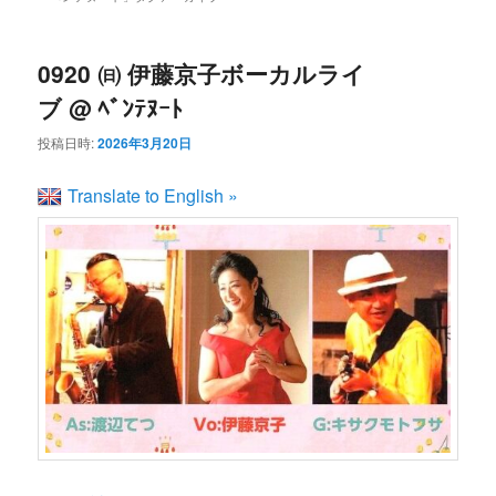
ン
コ
ュ
ー
コ
ン
0920 ㈰ 伊藤京子ボーカルライ
ブ @ ﾍﾞﾝﾃﾇｰﾄ
ン
テ
投稿日時:
2026年3月20日
テ
ン
Translate to English »
ン
ツ
ツ
へ
へ
移
移
動
動