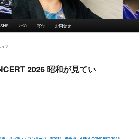
SNS
ﾚｯｽﾝ
寄付
お問合せ
カイブ
ONCERT 2026 昭和が見てい
放送
、
リバティ・コンサーツ
、
有楽町
、
夢番地
、
ASKA CONCERT 2026