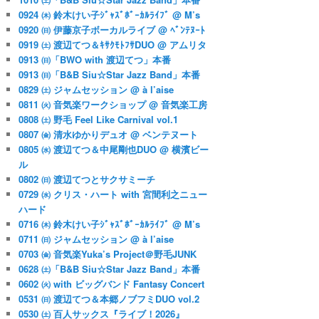
0924 ㈭ 鈴木けい子ｼﾞｬｽﾞﾎﾞｰｶﾙﾗｲﾌﾞ @ M’s
0920 ㈰ 伊藤京子ボーカルライブ @ ﾍﾞﾝﾃﾇｰﾄ
0919 ㈯ 渡辺てつ＆ｷｻｸﾓﾄﾌｻDUO @ アムリタ
0913 ㈰「BWO with 渡辺てつ」本番
0913 ㈰「B&B Siu☆Star Jazz Band」本番
0829 ㈯ ジャムセッション @ à l’aise
0811 ㈫ 音気楽ワークショップ @ 音気楽工房
0808 ㈯ 野毛 Feel Like Carnival vol.1
0807 ㈮ 清水ゆかりデュオ @ ベンテヌート
0805 ㈬ 渡辺てつ＆中尾剛也DUO @ 横濱ビー
ル
0802 ㈰ 渡辺てつとサクサミーチ
0729 ㈬ クリス・ハート with 宮間利之ニュー
ハード
0716 ㈭ 鈴木けい子ｼﾞｬｽﾞﾎﾞｰｶﾙﾗｲﾌﾞ @ M’s
0711 ㈰ ジャムセッション @ à l’aise
0703 ㈮ 音気楽Yuka’s Project＠野毛JUNK
0628 ㈯「B&B Siu☆Star Jazz Band」本番
0602 ㈫ with ビッグバンド Fantasy Concert
0531 ㈰ 渡辺てつ＆本郷ノブフミDUO vol.2
0530 ㈯ 百人サックス『ライブ！2026』