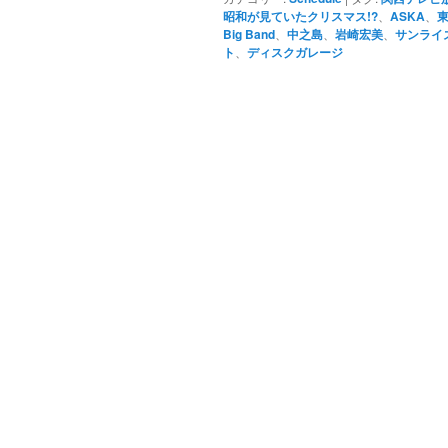
ツ
へ
昭和が見ていたクリスマス!?
、
ASKA
、
Big Band
、
中之島
、
岩崎宏美
、
サンライ
ト
、
ディスクガレージ
へ
移
移
動
動