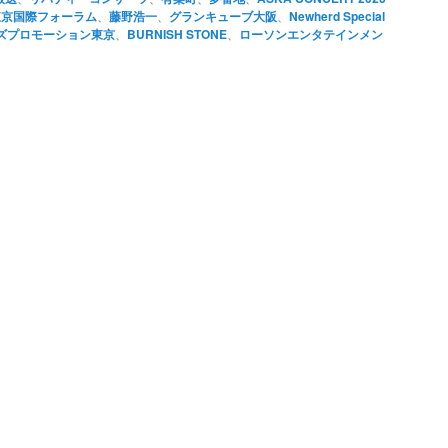
東京国際フォーラム
、
藤野浩一
、
グランキューブ大阪
、
Newherd Special
ズプロモーション東京
、
BURNISH STONE
、
ローソンエンタテインメン