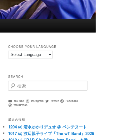
CHOOSE YOUR LANGUAGE
SEARCH
検
索
YouTube
Instagram
Twitter
Facebook
WordPress
最近の投稿
1204 ㈮ 清水ゆかりデュオ @ ベンテヌート
1017 ㈯ 渡辺親子ライブ『The wT Band』2026
1010 ㈯「B&B Siu☆Star Jazz Band」本番