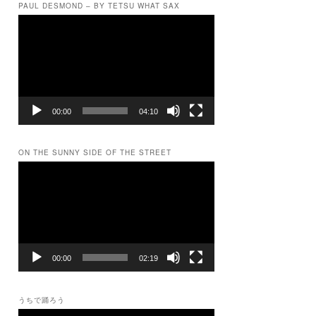
PAUL DESMOND – BY TETSU WHAT SAX
動
画
プ
レ
ー
ヤ
ー
00:00
04:10
ON THE SUNNY SIDE OF THE STREET
動
画
プ
レ
ー
ヤ
ー
00:00
02:19
うちで踊ろう
動