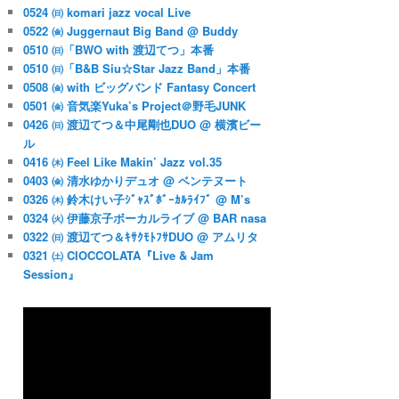
0524 ㈰ komari jazz vocal Live
0522 ㈮ Juggernaut Big Band @ Buddy
0510 ㈰「BWO with 渡辺てつ」本番
0510 ㈰「B&B Siu☆Star Jazz Band」本番
0508 ㈮ with ビッグバンド Fantasy Concert
0501 ㈮ 音気楽Yuka’s Project＠野毛JUNK
0426 ㈰ 渡辺てつ＆中尾剛也DUO @ 横濱ビー
ル
0416 ㈭ Feel Like Makin’ Jazz vol.35
0403 ㈮ 清水ゆかりデュオ @ ベンテヌート
0326 ㈭ 鈴木けい子ｼﾞｬｽﾞﾎﾞｰｶﾙﾗｲﾌﾞ @ M’s
0324 ㈫ 伊藤京子ボーカルライブ @ BAR nasa
0322 ㈰ 渡辺てつ＆ｷｻｸﾓﾄﾌｻDUO @ アムリタ
0321 ㈯ CIOCCOLATA『Live & Jam
Session』