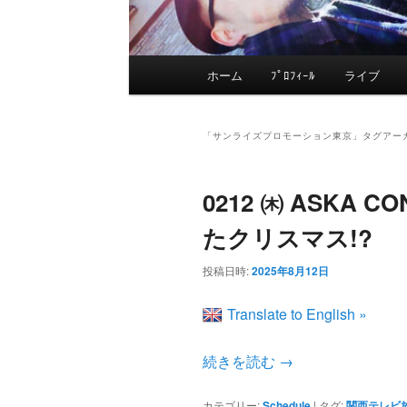
メ
ホーム
ﾌﾟﾛﾌｨｰﾙ
ライブ
メ
サ
イ
ン
イ
ブ
メ
「
サンライズプロモーション東京
」タグアー
ニ
ン
コ
ュ
0212 ㈭ ASKA C
ー
コ
ン
たクリスマス!?
ン
テ
投稿日時:
2025年8月12日
Translate to English »
テ
ン
続きを読む
→
ン
ツ
カテゴリー:
Schedule
|
タグ:
関西テレビ