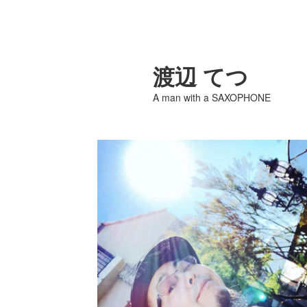
渡辺 てつ
A man with a SAXOPHONE