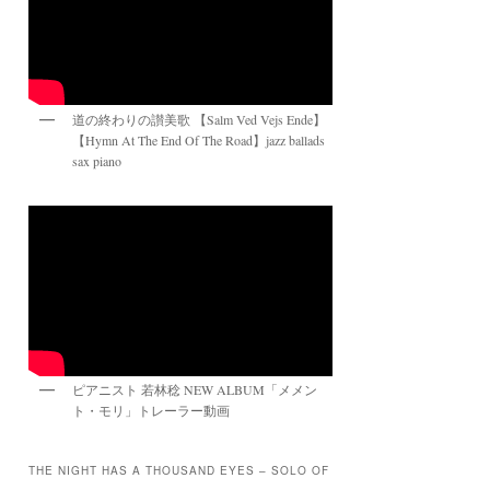
道の終わりの讃美歌 【Salm Ved Vejs Ende】
【Hymn At The End Of The Road】jazz ballads
sax piano
ピアニスト 若林稔 NEW ALBUM「メメン
ト・モリ」トレーラー動画
THE NIGHT HAS A THOUSAND EYES – SOLO OF