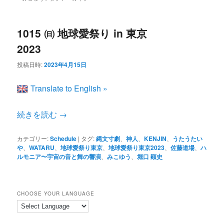
ン
コ
ュ
ー
コ
ン
1015 ㈰ 地球愛祭り in 東京
2023
ン
テ
投稿日時:
2023年4月15日
テ
ン
Translate to English »
ン
ツ
続きを読む
→
ツ
へ
カテゴリー:
Schedule
|
タグ:
縄文寸劇
、
神人
、
KENJIN
、
うたうたい
や
、
WATARU
、
地球愛祭り東京
、
地球愛祭り東京2023
、
佐藤道場
、
ハ
ルモニア〜宇宙の音と舞の響演
、
みこゆう
、
堀口 顕史
へ
移
移
動
CHOOSE YOUR LANGUAGE
動