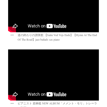
道の終わりの讃美歌 【Salm Ved Vejs Ende】【Hymn At The End
Of The Road】jazz ballads sax piano
ピアニスト 若林稔 NEW ALBUM「メメント・モリ」トレーラ