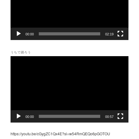
ヤ
ー
00:00
02:19
うちで踊ろう
動
画
プ
レ
ー
ヤ
ー
00:00
00:57
https://youtu.be/cGygZC1Qx4E?si=w54RmQEQo6pGOTOU