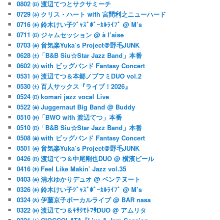
0802 ㈰ 渡辺てつとサクサミーチ
0729 ㈬ クリス・ハート with 宮間利之ニューハード
0716 ㈭ 鈴木けい子ｼﾞｬｽﾞﾎﾞｰｶﾙﾗｲﾌﾞ @ M’s
0711 ㈰ ジャムセッション @ à l’aise
0703 ㈮ 音気楽Yuka’s Project＠野毛JUNK
0628 ㈯「B&B Siu☆Star Jazz Band」本番
0602 ㈫ with ビッグバンド Fantasy Concert
0531 ㈰ 渡辺てつ＆本郷ノブフミDUO vol.2
0530 ㈯ 百人サックス『ライブ！2026』
0524 ㈰ komari jazz vocal Live
0522 ㈮ Juggernaut Big Band @ Buddy
0510 ㈰「BWO with 渡辺てつ」本番
0510 ㈰「B&B Siu☆Star Jazz Band」本番
0508 ㈮ with ビッグバンド Fantasy Concert
0501 ㈮ 音気楽Yuka’s Project＠野毛JUNK
0426 ㈰ 渡辺てつ＆中尾剛也DUO @ 横濱ビール
0416 ㈭ Feel Like Makin’ Jazz vol.35
0403 ㈮ 清水ゆかりデュオ @ ベンテヌート
0326 ㈭ 鈴木けい子ｼﾞｬｽﾞﾎﾞｰｶﾙﾗｲﾌﾞ @ M’s
0324 ㈫ 伊藤京子ボーカルライブ @ BAR nasa
0322 ㈰ 渡辺てつ＆ｷｻｸﾓﾄﾌｻDUO @ アムリタ