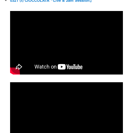
0321 ㈯ CIOCCOLATA『Live & Jam Session』