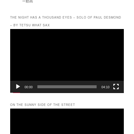
ー動画
THE NIGHT HAS A THOUSAND EYES – SOLO OF PAUL DESMOND
– BY TETSU WHAT SAX
動
画
プ
レ
ー
ヤ
ー
00:00
04:10
ON THE SUNNY SIDE OF THE STREET
動
画
プ
レ
ー