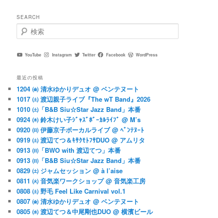
SEARCH
検
索
YouTube
Instagram
Twitter
Facebook
WordPress
最近の投稿
1204 ㈮ 清水ゆかりデュオ @ ベンテヌート
1017 ㈯ 渡辺親子ライブ『The wT Band』2026
1010 ㈯「B&B Siu☆Star Jazz Band」本番
0924 ㈭ 鈴木けい子ｼﾞｬｽﾞﾎﾞｰｶﾙﾗｲﾌﾞ @ M’s
0920 ㈰ 伊藤京子ボーカルライブ @ ﾍﾞﾝﾃﾇｰﾄ
0919 ㈯ 渡辺てつ＆ｷｻｸﾓﾄﾌｻDUO @ アムリタ
0913 ㈰「BWO with 渡辺てつ」本番
0913 ㈰「B&B Siu☆Star Jazz Band」本番
0829 ㈯ ジャムセッション @ à l’aise
0811 ㈫ 音気楽ワークショップ @ 音気楽工房
0808 ㈯ 野毛 Feel Like Carnival vol.1
0807 ㈮ 清水ゆかりデュオ @ ベンテヌート
0805 ㈬ 渡辺てつ＆中尾剛也DUO @ 横濱ビール