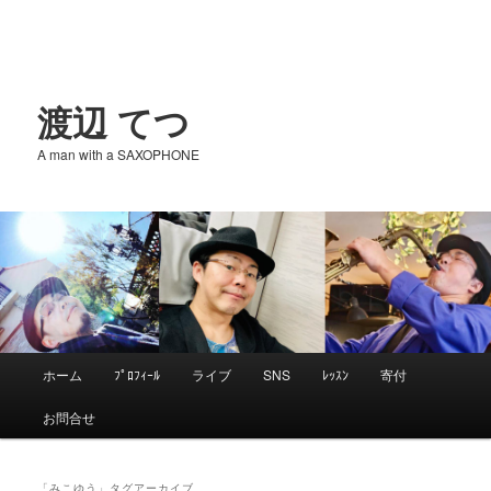
渡辺 てつ
A man with a SAXOPHONE
メ
ホーム
ﾌﾟﾛﾌｨｰﾙ
ライブ
SNS
ﾚｯｽﾝ
寄付
メ
サ
イ
お問合せ
ン
イ
ブ
メ
ニ
「
みこゆう
」タグアーカイブ